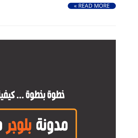
العمل من المنزل (14 فرصة لكسب المال من بيتك)
READ MORE »