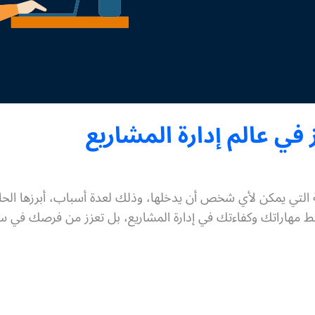
 التي يمكن لأي شخص أن يدخلها، وذلك لعدة أسباب، أبرزها ال
دة فقط مهاراتك وكفاءتك في إدارة المشاريع، بل تعزز من فرصك في