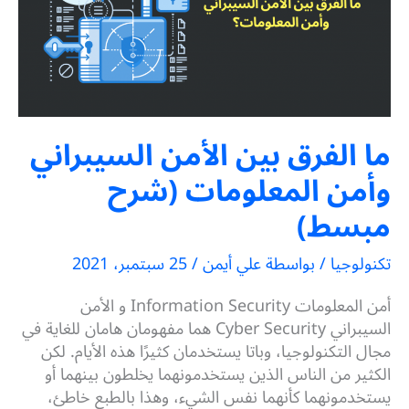
ما الفرق بين الأمن السيبراني
وأمن المعلومات (شرح
مبسط)
تكنولوجيا
/ بواسطة
علي أيمن
/
25 سبتمبر، 2021
أمن المعلومات Information Security و الأمن
السيبراني Cyber Security هما مفهومان هامان للغاية في
مجال التكنولوجيا، وباتا يستخدمان كثيرًا هذه الأيام. لكن
الكثير من الناس الذين يستخدمونهما يخلطون بينهما أو
يستخدمونهما كأنهما نفس الشيء، وهذا بالطبع خاطئ،