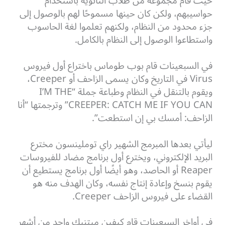
حيث قام مجموعة من طلاب الثانوية باستخدام
حواسيبهم، ولكن كان حينها مسموحًا لهم بالوصول إلى
جزء محدود من النظام، ولكنهم تعلموا لغة الحاسوب
واستطاعوا الوصول إلى النظام بالكامل.
في السبعينات قام بوب طوماس باختراع أول فيروس
Virus في التاريخ وكان يسمى الزاحف أو Creeper،
ويقوم بالتنقل في النظام وطباعة جملة “I’M THE
CREEPER: CATCH ME IF YOU CAN” وترجمتها “أنا
الزاحف: أمسك بي إن استطعت”.
ليأتي بعدها المبرمج الشهير راي توملينسون مخترع
البريد الإلكتروني، ويخترع أول برنامج مضاد للفيروسات
Reaper أو الحاصد، وهو أيضًا أول برنامج يستطيع أن
يقوم بنسخ وإعادة إنتاج نفسه، وكان الهدف منه هو
القضاء على فيروس الزاحف Creeper.
في أواخر السبعينات قام كيفين ميتنيك واحد من أشهر