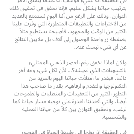
في الحقيقة أنه لشيء مؤسف أنه عندما يتعلق الأمر
بترتيب حياتنا بشكل سليم، فإننا نخفق في تحقيق ذلك
التوازن، وذلك على الرغم من أننا اليوم نستمتع بالعديد
من الاختراعات والتطبيقات المتطورة التي وفرت علينا
الكثير من الوقت والمجهود، فأصبحنا نستطيع مثلاً
بضغطة زر واحدة الوصول إلى آلاف بل ملايين النتائج
عن أي شيء نبحث عنه..
ولكن لماذا نخفق رغم العصر الذهبي الممتليء
بالتسهيلات الذي نعيشه؟… لأن لكل شيء وجه آخر
دائماً، فبقدر ما امتلأت حياتنا اليوم بالمزيد من
التكنولوجيا والتقدم والرفاهية، بقدر ما صاحب هذا
التطور الكثير من التعقيدات والمتطلبات والطموحات
أيضاً، والتي أفقدتنا القدرة على توجيه مسار حياتنا كما
نرغب، وتحقيق التوازن بين كلاً من حياتنا العملية
والشخصية.
في الحقيقة إذا نظرنا إلى طبيعة الحياة في العصور