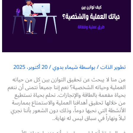
تطوير الذات
/ بواسطة
شيماء بدوي
/
20 أكتوبر، 2025
من منا لا يبحث عن تحقيق التوازن بين كل من حياته
العملية وحياته الشخصية؟ نعم إننا جميعاً نتمنى أن ننعم
بحياة مفعمة بالطاقة والإنجازات. نحلم بحياة نستطيع
من خلالها تحقيق أهدافنا العملية والاستمتاع بممارسة
الأنشطة التي نحبها دوماً، وذلك دون الشعور بأننا نجري
ليلاً ونهاراً في سباق ليس له نهاية..