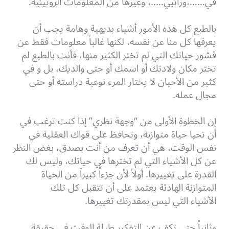
في……،وراتبي…..، وغيرها من المعلومات الروتينية.
بالطبع كل هذه الأمور أشياء بديهية وهامة يجب أن
يعرفها كل منا عن نفسه، لكنها غالباً معلومات فقط عن
قشور حياتك التي لم تختر الكثير منها، فأنت بالطبع لم
تختر مكان ولادتك أو اسمك أو حتى والديك، بل و في
كثير من الأحيان لا يختار المرء نوعية دراسته أو حتى
مجال عمله.
إن الخطوة الأولى من “وجهة نظري” إذا كنت ترغب في
أن تحيا حياة متوازنة، وتحافظ على قواك العقلية في
نفس الوقت، هي أن تعرف من أنت بصدق، بغض النظر
عن كل الأشياء التي لم تخترها في حياتك، وليس لك
القدرة على تغييرها. أولاً لأن جزءاً كبيراَ من الحياة
المتوازنة الهادئة يعتمد على أن تتقبل كل تلك
الأشياء
التي ليس بمقدرتك تغييرها.
وثانياً حتى تكف عن التفكير طيلة الوقت في حقيقة