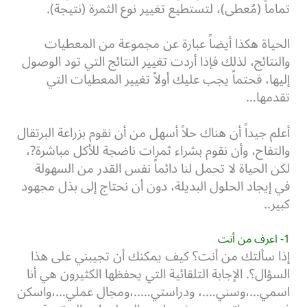
تماماً (مُعطى)، لتستطيع تغيير نوع الثمرة (نتيجة).
الحياة هكذا أيضاً عبارة عن مجموعة من المعطيات
والنتائج، لذلك فإذا أردت تغيير النتائج التي تود الوصول
إليها، فحتماً يجب عليك أولاً تغيير المعطيات التي
تقدمها…
أعلم جيداً أن هناك حلاً أسهل من أن نقوم بزراعة البرتقال
والتفاح، وأن نقوم بشراء ثمرات ناضجة للأكل مباشرة?،
لكن الحياة لا تحمل لنا دائماً نفس القدر من السهولة
في إيجاد الحلول البديلة، دون أن نحتاج إلى بذل مجهود
كبير..
1- اعرف من أنت
إذا سألتك من أنت؟ كيف يمكنك أن تجيبني على هذا
السؤال؟. الإجابة التلقائية التي يحفظها الكثيرون هي أنا
اسمي…،وسني….، ودراستي…..،ومجال عملي…،واسكن