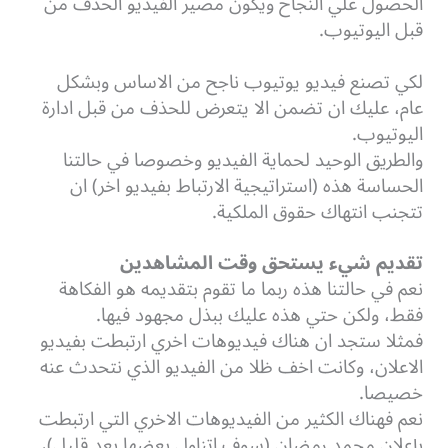
الحصول علي النجاح ويكون مصير الفيديو الحذف من
قبل اليوتيوب.
لكي تصنع فيديو يوتيوب ناجح من الاساس وبشكل
عام، عليك ان تضمن الا يتعرض للحذف من قبل ادارة
اليوتيوب.
والطريق الوحيد لحماية الفيديو وخصوصا في حالتنا
الحساسة هذه (استراتيجية الارتباط بفيديو اخر) ان
تتجنب انتهاك حقوق الملكية.
تقديم شيء يستحق وقت المشاهدين
نعم في حالتنا هذه ربما ما تقوم بتقديمه هو الفكاهة
فقط، ولكن حتي هذه عليك ببذل مجهود فيها.
فمثلا ستجد ان هناك فيديوهات اخري ارتبطت بفيديو
الاعلان، وكانت اخف ظلا من الفيديو الذي نتحدث عنه
خصيصا.
نعم فهناك الكثير من الفيديوهات الاخري التي ارتبطت
بإعلان محمد رمضان (سوف اتناول بعضها بعد قليل)،