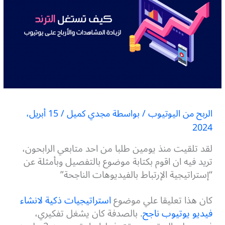
الربح من اليوتيوب
/ بواسطة
مجدي كميل
/
15 أبريل،
2024
لقد تلقيت منذ يومين طلبا من احد متابعي الرابحون،
تريد فيه ان اقوم بكتابة موضوع بالتفصيل وبأمثلة عن
“إستراتيجية الإرتباط بالفيديوهات الناجحة”
كان هذا تعليقا علي موضوع
استراتيجيات ذكية لانشاء
فيديو يوتيوب ناجح
.
بالصدفة كان يشغل تفكيري،