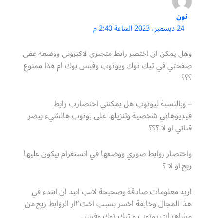
نون
24 ديسمبر، 2023 الساعة 2:40 م
وهل يمكن ان اختصر رابط متجىري لاكتروني ووضعه عفى
صفحتي في تيك توك ويوتوب وفيس بوك ام هذا ممنوع
؟؟؟
– وبالنسبة ليوتوب هل يمكنني اختصارب رابط
فيديوهاتي شخصية وتنزيلها على يوتوب هالشيء بيضر
قناتي او لا ؟؟؟
واختصار روابط صوري ووضعها في انستغرام بيكون عليها
ربح او لا ؟
اريد معلومات صادقة وصحيحة لانب اىيد ان ابتدء في
هذا المجال وخايفة اخسر بسبب اخت٢ار الروابط ربح من
مشاهدات يوتوب و تيك توك وفيس