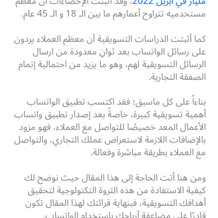
مليار في ابريل 2022
، وقد أثبتت الإحصاءات أن معظم
مستخدميه تتراوح أعمارهم ما بين الـ 18 و الـ 45 عام.
كما أثبتت الدراسات التسويقية أن معظم العملاء يردون
على رسائل الواتساب بعد ثوانِ معدودة من ارسال
الرسائل التسويقية لهم، وهو ما يزيد من احتمالية إتمام
الصفقة التجارية.
بناءاً على كل ماسبق؛ فقد اكتسب تطبيق الواتساب
أهمية تسويقية كبيرة، خاصةً بعد إصدار تطبيق واتساب
الأعمال المعد خصيصًا للتواصل مع العملاء، فهو مزود
بالإضافات اللازمة لاستعراض عملك التجاري، والتواصل
مع العملاء بطريقة مباشرة وفعالة.
ومن هنا أتت الحاجة إلى هذا المقال حيث نوضح لك
كيفية الاستفادة من هذه الثروة التكنولوجية لتحقيق
أهدافك التسويقية، فبنهاية قرائتك لهذا المقال تكون
قادرًا على مضاعفة أرباحك باستخدام الواتساب.