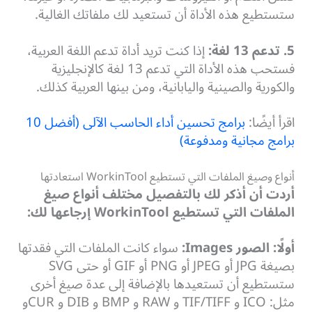
ستستطيع هذه الأداة أن تستعيد لك ملفاتك الغالية.
5. تدعم 13 لغة:
إذا كنت تريد أداة تدعم اللغة العربية،
فستحب هذه الأداة التي تدعم 13 لغة كالإنجليزية
والكورية والصينية واليابانية، ومن بينها العربية كذلك.
اقرأ أيضًا:
برامج تحسين أداء الحاسب الآلى (أفضل 10
برامج مجانية ومدفوعة)
أنواع وصيغ الملفات التي تستطيع WorkinTool استعادتها
أردت أن أذكر لك بالتفصيل مختلف أنواع صيغ
الملفات التي تستطيع
WorkinTool
إرجاعها لك:
أولًا: الصور
Images:
سواء كانت الملفات التي فقدتها
بصيغة JPG أو JPEG أو PNG أو GIF أو حتى SVG
ستستطيع أن تستعيدها بالإضافة إلى عدة صيغ أخرى
مثل: ICO و TIF/TIFF و RAW و BMP و DIB و CURو