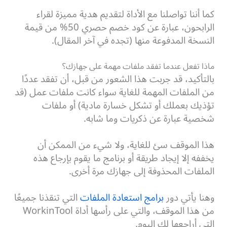
كما أننا تواصلنا مع الأداة لتقديم هدية مميزة لقراء
الرابحون، عبارة عن كود خصم حصري 50% من قيمة
النسخة المدفوعة منها (تجده في آخر المقال).
ماذا تفعل عندما تفقد ملفات مهمة على جهازك؟
بالتأكيد، قد جربت هذا الشعور من قبل، أن تفقد عددًا
من الملفات المهمة للغاية سواء كانت ملفات عمل (قد
تؤذيك بعملك أو تشكل خسارة مادية) أو ملفات
شخصية عبارة عن ذكريات وما شابه.
هذا الموقف سئ للغاية، ولا شيء من الممكن أن
يخففه إلا إيجاد طريقة أو برنامج ما يقوم بإرجاع هذه
الملفات المحذوفة إلى جهازك مرة أخرى.
وهنا يأتي دور
برامج استعادة الملفات
التي تنقذنا جميعًا
من هذا الموقف، والتي على رأسها أداة WorkinTool
التي أراجعها لك اليوم.