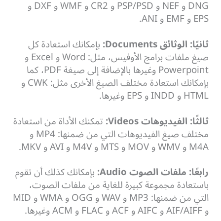
DNG و NEF و PSP/PSD و CR2 و WMF و DXF و
EPS و EMF و ANI.
ثانيًا: الوثائق
Documents
:
بإمكانك استعادة كل
صيغ ملفات برامج الأوفيس، مثل: Word و Excel و
Powerpoint وغيرها بالإضافة إلى صيغة PDF، كما
بإمكانك استعادة مختلف الصيغ الأخرى مثل: CWK و
HTML و INDD و EPS وغيرها.
ثالثًا: الفيديوهات
Videos:
تمكنك الأداة من استعادة
مختلف صيغ الفيديوهات التي من ضمنها: MP4 و
M4A و WMV و MOV و MTS و M4V و AVI و MKV.
رابعًا: ملفات الصوت
Audio:
بإمكانك كذلك أن تقوم
باستعادة مجموعة كبيرة للغاية من ملفات الصوت،
التي من ضمنها: MP3 و WAV و OGG و WMA و MID
و AIF/AIFF و AIFC و ACF و FLAC و ACM وغيرها.