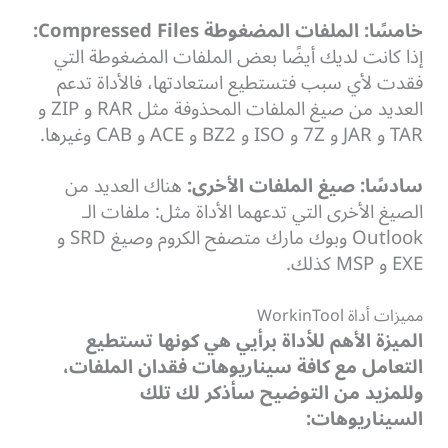
خامسًا: الملفات المضغوطة
Compressed Files:
إذا كانت لديك أيضًا بعض الملفات المضغوطة التي
فقدت لأي سبب فتستطيع استعادتها، فالأداة تدعم
العديد من صيغ الملفات المحذوفة مثل RAR و ZIP و
TAR و JAR و 7Z و ISO و BZ2 و ACE و CAB وغيرها.
سادسًا: صيغ الملفات الأخرى:
ه
ناك العديد من
الصيغ الأخرى التي تدعهما الأداة مثل: ملفات الـ
Outlook وبوك مارك متصفح الكروم وصيغ SRD و
EXE و MSP كذلك.
مميزات أداة WorkinTool
الميزة الأهم للأداة برأيي هي كونها تستطيع
التعامل مع كافة سيناريوهات فقدان الملفات،
وللمزيد من التوضيح سأذكر لك تلك
السيناريوهات: