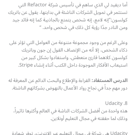
أما ديفيد لي الذي ساهم في تأسيس شركة Refactor التي
تستثمر في تمويل الشركات الناشئة في بدايتها، يقول عن باتريك
كولسون:”إنه لامع، إنه شخص يتمتع بالجاذبية كما إنه قائد جيد
ومن النادر جدًا رؤية كل ذلك في شخص واحد. “
وعلى الرغم من وجود مجموعة متنوعة من العوامل التي تؤثر على
ذكاء الشخص، إلا أنه من الإنصاف القول إن جون وباتريك
كولسون كلاهما قارئ متعطش، واستفادوا بشكل كبير من
استيعاب الأفكار الموجودة داخل الكتب أثناء إنشاء Stripe.
الدرس المستفاد:
القراءة والإطلاع والبحث الدائم عن المعرفة له
دور مهم جداً في نجاح رواد الأعمال بالنهوض بشركاتهم الناشئة.
Udacity .8
هذه واحدة من أفضل الشركات الناشة في العالم وأكثرها تاثيراً،
وذلك لما حققته في مجال التعليم أونلاين.
Udacity هي شركة في مجال التعليم عبر الإنترنت، توفر شهادة