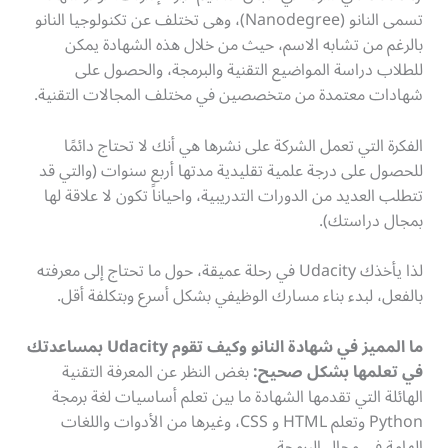
تسمى النانو (Nanodegree)، وهى تختلف عن تكنولوجيا النانو
بالرغم من تشابه الاسم، حيث من خلال هذه الشهادة يمكن
للطلاب دراسة المواضيع التقنية والبرمجة، والحصول على
شهادات معتمدة من متخصصين في مختلف المجالات التقنية.
الفكرة التي تعمل الشركة على نشرها هي أنك لا تحتاج دائمًا
للحصول على درجة علمية تقليدية مدتها أربع سنوات (والتي قد
تتطلب العديد من الدورات التدريبية، واحياناً تكون لا علاقة لها
بمجال دراستك).
لذا يأخذك Udacity في رحلة عميقة، حول ما تحتاج إلى معرفته
بالفعل، لبدء بناء مسارك الوظيفي بشكل أسرع وبتكلفة أقل.
ما المميز في شهادة النانو وكيف تقوم Udacity بمساعدتك
في تعلمها بشكل صحيح:
بغض النظر عن المعرفة التقنية
الهائلة التي تقدمها الشهادة ما بين تعلم أساسيات لغة برمجة
Python وتعلم HTML و CSS، وغيرها من الأدوات واللغات
الهامة في مجال البرمجة.