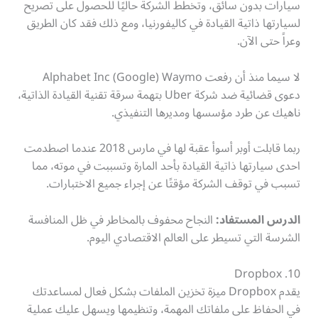
سيارات بدون سائق، وتخطط الشركة حاليًا للحصول على تصريح
لسيارتها ذاتية القيادة في كاليفورنيا، ومع ذلك فقد كان الطريق
وعراً حتى الآن.
لا سيما منذ أن رفعت Alphabet Inc (Google) Waymo
دعوى قضائية ضد شركة Uber بتهمة سرقة تقنية القيادة الذاتية،
ناهيك عن طرد مؤسسها ومديرها التنفيذي.
ربما قابلت أوبر أسوأ عقبة لها في مارس 2018 عندما اصطدمت
احدى سيارتها ذاتية القيادة بأحد المارة وتسببت في موته، مما
تسبب في توقف الشركة مؤقتًا عن إجراء جميع الاختبارات.
الدرس المستفاد:
النجاح محفوف بالمخاطر في ظل المنافسة
الشرسة التي تسيطر على العالم الاقتصادي اليوم.
Dropbox .10
يقدم Dropbox ميزة تخزين الملفات بشكل فعال لمساعدتك
في الحفاظ على ملفاتك المهمة، وتنظيمها ويسهل عليك عملية