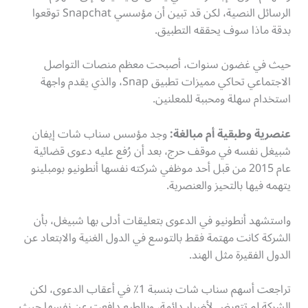
الرسائل النصية، لكن قد تبين أن مؤسسي Snapchat توقعوا
بدقة ماذا سوف يحققه التطبيق.
حيث في غضون سنوات، أصبحت معظم منصات التواصل
الاجتماعي تحاكي مميزات تطبيق Snap، والذي يقدم واجهة
استخدام سهلة ومحببة للمعلنين.
عنصرية وطبقية أم مبالغة:
وجد مؤسس سناب شات إيفان
شبيغل نفسه في موقف حرج، بعد أن رُفع عليه دعوى قضائية
عام 2015 من قبل أحد موظفي شركته نفسها أنطونيو بومبلينو
يتهمه فيها بالتحيز والعنصرية.
واستشهد أنطونيو في الدعوى بتعليقات أدلى بها شبيغل، بأن
الشركة كانت مهتمة فقط بالتوسع في الدول الغنية والابتعاد عن
الدول الفقيرة مثل الهند.
تراجعت أسهم سناب شات بنسبة 1٪ في أعقاب الدعوى، لكن
الشركة لم تتعرض لأضرار دائمة، وبالطبع دافعت عن نفسها حيث