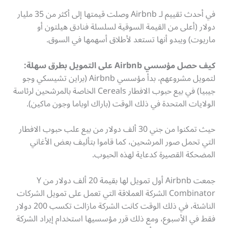
في أحدث تقييم لـ Airbnb وصلت قيمتها إلى أكثر من 35 مليار
دولار (أعلى من القيمة السوقية لسلسلة فنادق هيلتون أو
ماريوت) ويبدو أنها تستعد لأطلاق أسهمها في السوق.
كيف حصل مؤسسي Airbnb على التمويل بطرق سهلة:
لتمويل مشروعهم، بدأ مؤسسي Airbnb (براين تشيسكي وجو
جيبيا) في بيع حبوب الافطار Cereals الخاصة بالمرشحين لرئاسة
الولايات المتحدة في ذلك الوقت (باراك اوباما وجون ماكين).
حيث تمكنوا من جني 30 ألف دولار من بيع علب حبوب الافطار
التي تحمل صور المرشحين، كما قاموا بتأليف بعض الأغاني
المضحكة القصيرة كدعاية لهذه الحبوب.
جمعت Airbnb أول تمويل لها بقيمة 20 ألف دولار من Y
Combinator الشركة العملاقة التي تعمل على تمويل الشركات
الناشئة، في ذلك الوقت كانت الشركة مازالت تكسب 200 دولار
فقط في الأسبوع، ومع ذلك قرر مؤسسيها استخدام إيراد الشركة