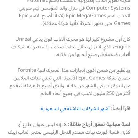
شركة تطوير ألعاب إلكترونية تأسست باسم Potomac
Computer Systems في منزل والد المؤسس تيم سويني،
اتخذت اسم Epic MegaGames (لاحقًا أصبح الاسم Epic
Games حتى تظهر الشركة كأنها شركة عملاقة).
كان أول مشروع كبير لها هو محرك ألعاب قوى يدعي Unreal
Engine، الذي لا يزال يحقق نجاحاً ضخماً، وتستعين به شركات
ألعاب ضخمة في صنع ألعابها من خلاله.
وبالطبع من ضمن أقوى إنجازات هذا المحرك لعبة Fortnite
حصان شركة Epic Games الأسود، التي تجني مئات الملايين
من الدولارات في الشهر من خلاله، والذي أصبح ظاهرة ثقافية مع
أكثر من 250 مليون لاعب في جميع أنحاء العالم.
اقرأ أيضاً:
أشهر الشركات الناشئة في السعودية
لعبة مجانية تحقق أرباح طائلة:
لا، إنه ليس عنوان خادع أو
كذبه، فلعبة فورت نيات مصدر الدخل الرئيسي لمتجر العاب إيبك