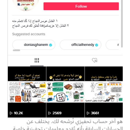
هو آخر حساب تحفيزي نُرشحه لك. يختلف عن
الحسابات السابقة بأنه يُقدم معلومات تحفيزية خاصة