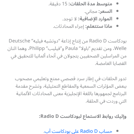
متوسط مدة الحلقات:
15 دقيقة.
السعر:
مجاني.
الموارد الإضافية:
لا توجد.
ماذا ستتعلم:
إجراء المحادثات.
بودكاست Radio D من إنتاج إذاعة “دوتشيه فيليه” Deutsche
Welle، ومن تقديم “باولا” Paula و”فيليب” Philipp، وهما اثنان
من المراسلين الصحفيين يتجولان في أنحاء ألمانيا للتحقيق في
القضايا الغامضة.
تدور الحلقات في إطار سرد قصصي ممتع وتعليمي مصحوب
ببعض المؤثرات السمعية والمقاطع التمثيلية، وتشرح مقدمة
البرنامج لجمهورها باللغة الإنجليزية معنى المحادثات الألمانية
التي وردت في الحلقة.
وإليك روابط الاستماع لبودكاست Radio D:
حساب Radio D على بودكاست آب
.