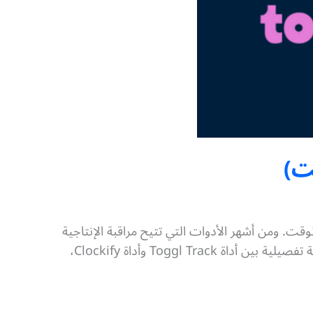
ت. ومن أشهر الأدوات التي تتيح مراقبة الإنتاجية
وتتبع الوقت أداة Clockify وأداة Toggl Track. فإذا كنت حائرًا بين الأداتين، تابع معنا هذا المقال الذي نُقدم فيه مقارنة تفصيلية بين أداة Toggl Track وأداة Clockify،