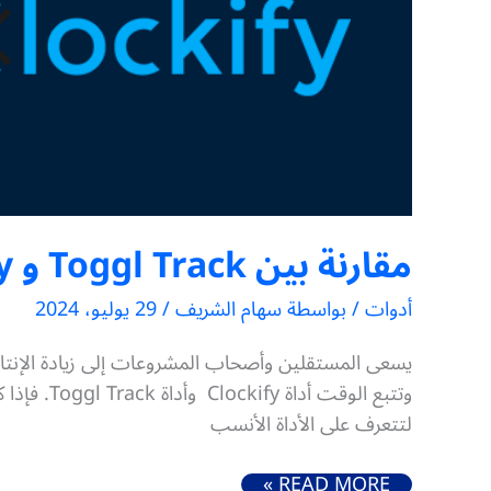
مقارنة بين Toggl Track و Clockify (أفضل أداتين لتتبع الوقت)
أدوات
/ بواسطة
سهام الشريف
/
29 يوليو، 2024
يسعى المستقلين وأصحاب المشروعات إلى زيادة الإنتاج
لتتعرف على الأداة الأنسب
مقارنة بين TOGGL TRACK و CLOCKIFY (أفضل أداتين لتتبع الوقت)
READ MORE »