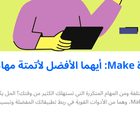
تلفة ومن المهام المتكررة التي تستهلك الكثير من وقتك؟ الحل يك
وسرعة. ومن أشهر أدوات الأتمتة، أداة Zapier وأداة Make، وهما من الأدوات القوية في رب