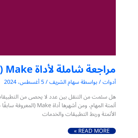
مراجعة شاملة لأداة Make (Integromat سابقًا)
أدوات
/ بواسطة
سهام الشريف
/
5 أغسطس، 2024
هل سئمت من التنقل بين عدد لا يحصى من التطبيقات ل
الأتمتة وربط التطبيقات والخدمات
مراجعة شاملة لأداة MAKE (INTEGROMAT سابقًا)
READ MORE »