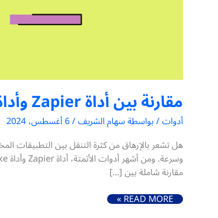
مقارنة بين أداة Zapier وأداة Make: أيهما الأفضل لأتمتة مهامك؟
أدوات
/ بواسطة
سهام الشريف
/
6 أغسطس، 2024
هل تشعر بالإرهاق من كثرة التنقل بين التطبيقات المخ
مقارنة شاملة بين […]
مقارنة بين أداة ZAPIER وأداة MAKE: أيهما الأفضل لأتمتة مهامك؟
READ MORE »