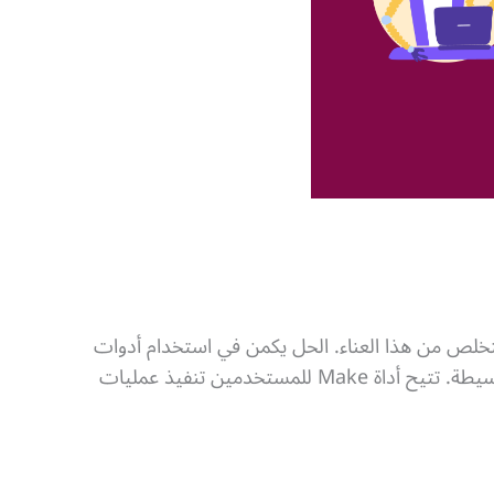
خلص من هذا العناء. الحل يكمن في استخدام أدوات
أتمتة المهام، ومن أشهرها أداة Make (المعروفة سابقًا باسم Integromat) والتي تتميز بسهولة استخدامها وواجهتها البسيطة. تتيح أداة Make للمستخدمين تنفيذ عمليات