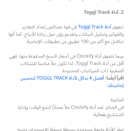
2. أداة Toggl Track
تتفوق
أداة Toggl Track
في قوة خصائص إعداد التقارير
والفواتير وتحليل البيانات وتقديم رؤى حول زيادة الأرباح، كما أنها
تتكامل مع أكثر من 100 تطبيق من تطبيقات الإنتاجية.
بينما تتفوق أداة Clockify في أسعار النسخ المدفوعة منها، فهي
أقل من أداة Toggl Track، لذا تكون حلاً مناسبًا للشركات
الصغيرة ذات الميزانيات المحدودة.
اقرأ أيضًا:
أفضل 4 بدائل لأداة TOGGL TRACK لتحسين
إنتاجيتك
الخاتمة
في الختام، تعد أداة Clockify حلاً ممتازًا لتتبع الوقت وإدارة
المشاريع بفعالية.
توفر الأداة واجهة مستخدم بسيطة وسهلة الاستخدام، وتتيح