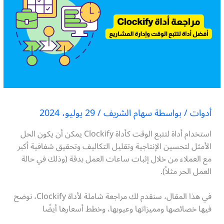
أدوات
/ بواسطة
سهام الشريف
/
29 يوليو، 2024
استخدام أداة لتتبع الوقت كأداة Clockify يمكن أن يكون الحل
الأمثل لتحسين الإنتاجية وتقليل التكاليف وتحقيق شفافية أكبر
مع العملاء من خلال إثبات ساعات العمل بدقة (وذلك في حالة
العمل الحر مثلاً).
في هذا المقال، سنقدم لك مراجعة شاملة لأداة Clockify، نوضح
فيها خصائصها ومميزاتها وعيوبها، وخطط أسعارها أيضًا