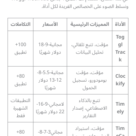
ونسلط الضوء على الخصائص الفريدة لكل أداة.
الأداة
المميزات الرئيسية
الأسعار
التكاملات
Tog
gl
مؤقت، تتبع تلقائي،
مجانية-9-18
100+
Trac
تحليل البيانات
دولار شهريًا
تطبيق
k
مؤقت، مؤقت
مجانية-5.5-8-
80+
Cloc
بومودورو، تسجيل
12-13 دولار
kify
تطبيق
الخمول
شهريًا
تتبع بالذكاء
التطبيقات
Tim
لامجاني-9-16-
الاصطناعي، إصدار
الشهيرة
ely
22 دولار شهريًا
التقارير
فقط
Tim
مؤقت، استيراد
مجاني3-7-8-
80+