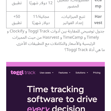
eCa
المشروعات، تسجيل
12 دولار شهريًا
تطبيق
mp
الحضور
Har
تتبع الميزانيات،
مجانية/11
50+
vest
إعداد الفواتير
دولار شهريًا
تطبيق
جدول توضيحي للمقارنة بين أدوات Toggl Track و Clockify و
Timely و TimeCamp و Hasrvest من حيث المميزات
الرئيسية والأسعار والتكاملات مع التطبيقات الأخرى.
ما هي أداة Toggl Track؟