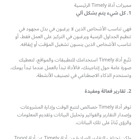
مميزات أداة Timely الرئيسية
1. كل شيء يتم بشكل آلي
فهي تناسب الأشخاص الذين لا يرغبون في بذل مجهود في
تنظيم الجداول الزمنية ويرغبون في التركيز على العمل فقط، أو
تناسب الأشخاص الذين ينسون تشغيل المؤقت أو إيقافه.
تتّبع أداة Timely استخدامك للتطبيقات والمواقع، لتعطيك
صورة عامة حول إنتاجيتك، فالأداة تبدأ بالعمل عندما تبدأ يومك،
وتستخدم الذكاء الاصطناعي في تصنيف الأنشطة.
2. تقارير فعالة ومفيدة
توفر أداة Timely خصائص لتتبع الوقت وإدارة المشروعات
وإصدار التقارير والفواتير وتحليل البيانات وتقديم المعلومات
والرؤى بُناءً على تلك البيانات.
ولكن تختلف التقارير الصادرة من أداة Timely عن أداة Toggl