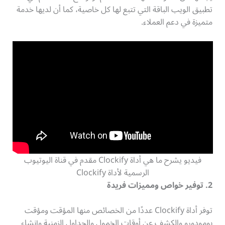
تطبيق الويب الباقة التي تتبع لها كل خاصية، كما أن لديها خدمة
متميزة في دعم العملاء.
فيديو يشرح ما هي أداة Clockify مقدم في قناة اليوتيوب
الرسمية لأداة Clockify
2. توفير خواص ومميزات فريدة
توفر أداة Clockify عددًا من الخصائص منها المؤقت ومؤقت
بومودورو والكشف عن أوقات الخمول والجداول الزمنية وإنشاء