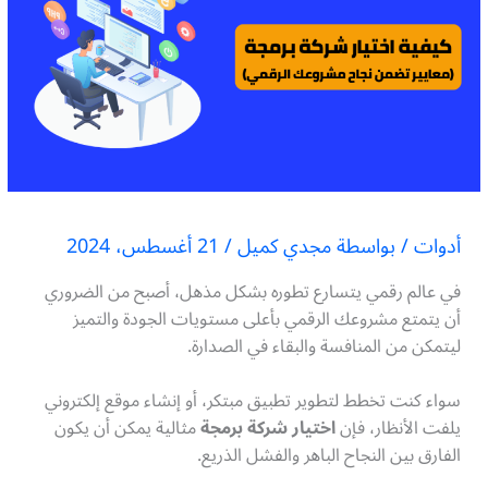
أدوات
/ بواسطة
مجدي كميل
/
21 أغسطس، 2024
في عالم رقمي يتسارع تطوره بشكل مذهل، أصبح من الضروري
أن يتمتع مشروعك الرقمي بأعلى مستويات الجودة والتميز
ليتمكن من المنافسة والبقاء في الصدارة.
سواء كنت تخطط لتطوير تطبيق مبتكر، أو إنشاء موقع إلكتروني
يلفت الأنظار، فإن
اختيار شركة برمجة
مثالية يمكن أن يكون
الفارق بين النجاح الباهر والفشل الذريع.