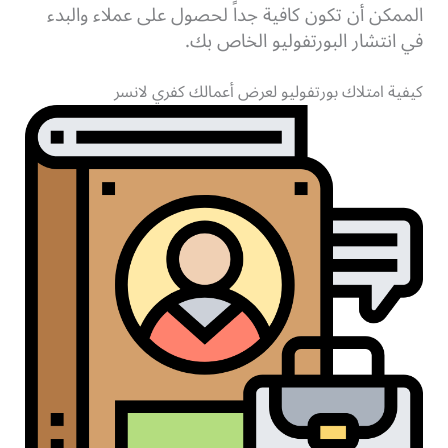
الممكن أن تكون كافية جداً لحصول على عملاء والبدء
في انتشار البورتفوليو الخاص بك.
كيفية امتلاك بورتفوليو لعرض أعمالك كفري لانسر