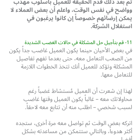
ثم بعد ذلك قدم الحقيقة للعميل باسلوب مهذب
وواضح في نفس الوقت، واعلم أن بعض العملاء لا
يمكن إرضائهم خصوصاً إن كانوا يرغبون في
استغلال الشركة.
11- قم بتأجيل حل المشكلة في حالات الغضب الشديدة
في بعض الأحيان حينما يكون العميل غاضب جداً يكون
من الصعب التعامل معه، حتى بعدما تفهم تفاصيل
المشكلة وتؤكد للعميل أنك تتخذ الخطوات اللازمة
للتعامل معها.
لهذا إن شعرت أن العميل مُستشاط غضباً رغم
محاولاتك معه – غالباً يكون العميل وقتها غاضب
لسبب شخصي – اطلب منه أن تتابع معه لاحقاً.
اتركه بعض الوقت ثم تواصل معه مرة أخرى، ستجده
أكثر هدوءاً، وبالتالي ستتمكن من مساعدته بشكل
أفضل.