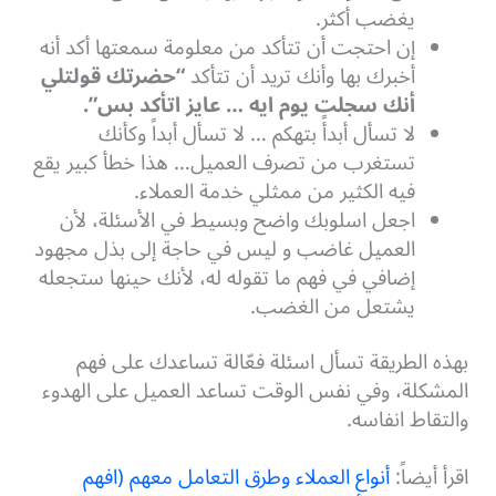
يغضب أكثر.
إن احتجت أن تتأكد من معلومة سمعتها أكد أنه
أخبرك بها وأنك تريد أن تتأكد
“حضرتك قولتلي
أنك سجلت يوم ايه … عايز اتأكد بس”.
لا تسأل أبدأً بتهكم … لا تسأل أبداً وكأنك
تستغرب من تصرف العميل… هذا خطأ كبير يقع
فيه الكثير من ممثلي خدمة العملاء.
اجعل اسلوبك واضح وبسيط في الأسئلة، لأن
العميل غاضب و ليس في حاجة إلى بذل مجهود
إضافي في فهم ما تقوله له، لأنك حينها ستجعله
يشتعل من الغضب.
بهذه الطريقة تسأل اسئلة فعّالة تساعدك على فهم
المشكلة، وفي نفس الوقت تساعد العميل على الهدوء
والتقاط انفاسه.
اقرأ أيضاً:
أنواع العملاء وطرق التعامل معهم (افهم