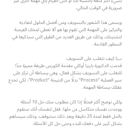
بشيء أكثر متعة بالنسبة لك أو حتى القيام بأي مهمة أخرى غير
ضرورية في الوقت الحالي.
ويسمى هذا الشعور بالتسويف ومن أفضل الحلول لتفاديه
والتركيز على المهمة التي تقوم بها هو ألا تعطي لمخك الفرصة
لتشتيتك، وذلك عن طريق العديد من الطرق التي سنذكرها في
السطور القادمة.
ب) كيف تتغلب على التسويف
قدمت الدكتورة باربرا أوكلي مقدمة الكورس طريقة مميزة جدًا
للتغلب على التسويف بشكل فعال، وهي ببساطة أن تركز على
سير العملية “Process” بدلًا من النتيجة “Product”، لكي تخدع
عقلك ببساطة المهمة.
ولكي نوضح أكثر فمثلًا إذا كان مطلوب منك حل 10 أسئلة
ووجدت نفسك متكاسل عن حلها، فقل لنفسك أنك ستقوم
بالحل فقط لمدة 25 دقيقة وبعد ذلك ستتوقف، وذلك سيساهم
بشكل كبير على دفعك للبدء وحتى حل كل الأسئلة.