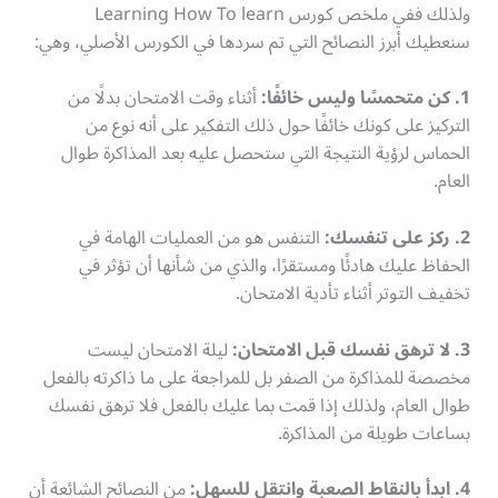
ولذلك ففي ملخص كورس Learning How To learn
سنعطيك أبرز النصائح التي تم سردها في الكورس الأصلي، وهي:
1. كن متحمسًا وليس خائفًا:
أثناء وقت الامتحان بدلًا من
التركيز على كونك خائفًا حول ذلك التفكير على أنه نوع من
الحماس لرؤية النتيجة التي ستحصل عليه بعد المذاكرة طوال
العام.
2. ركز على تنفسك:
التنفس هو من العمليات الهامة في
الحفاظ عليك هادئًا ومستقرًا، والذي من شأنها أن تؤثر في
تخفيف التوتر أثناء تأدية الامتحان.
3. لا ترهق نفسك قبل الامتحان:
ليلة الامتحان ليست
مخصصة للمذاكرة من الصفر بل للمراجعة على ما ذاكرته بالفعل
طوال العام، ولذلك إذا قمت بما عليك بالفعل فلا ترهق نفسك
بساعات طويلة من المذاكرة.
4. ابدأ بالنقاط الصعبة وانتقل للسهل:
من النصائح الشائعة أن