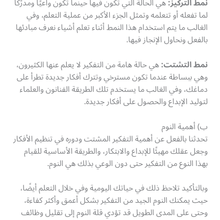
نمط التركيز:
هي الحالة التي تكون فيها حينما تكون واعيًا ومدرًكا
لما تفعله أو تتعلمه وتمثل الجزء الأكبر من عملية التعلم، وفي
الغالب ما يتم استخدام هذا النمط أثناء تعلم أشياء نعرف مبادئها
بالفعل ونحاول الإنجاز فيها.
نمط التشتت:
هي حالة هامة من التفكير لا يعلم عنها الكثيرون،
وهي ببساطة عندما تكون مسترخي وتترك أفكار جديدة تطرأ على
دماغك، وفي الغالب ما يستخدم تلك الطريقة الفنانون والعلماء
لتوليد الإبداع والحصول على أفكار جديدة.
ب) أهمية النوم
تحدثنا بالفعل عن أهمية التفكير المشتت ودوره في تنظيم الأفكار
وجعل عقلك مهيئًا للإبداع والابتكار، والطريقة الأساسية للقيام
بهذا النوع من التفكير حتى دون الوعي بذلك هي النوم.
وبالتأكيد تلاحظ ذلك في حياتك اليومية وفي خلال التعلم أيضًا،
حيث يمكنك النوم الجيد من التفكير بشكل أعمق وأكثر كفاءة،
وحتى على المدى الطويل قد تؤدي قلة النوم إلى تقليل وظائف