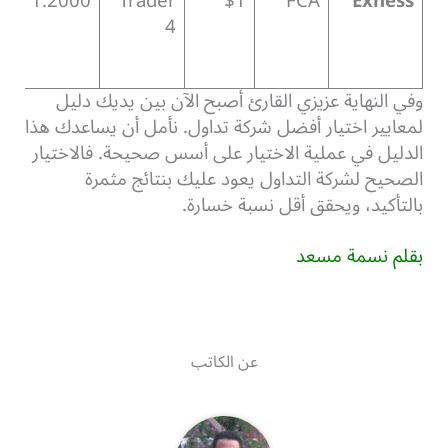
1:2000
Trader
$1
FCA
Exness
ح
4
نو
ال
وفي النهاية عزيزي القارئ أصبح الآن بين يديك دليل
لمعايير اختيار أفضل شركة تداول. نأمل أن يساعدك هذا
الدليل في عملية الاختيار على أسس صحيحة. فالاختيار
الصحيح لشركة التداول يعود عليك بنتائج مثمرة
بالتأكيد، ويحقق أقل نسبة خسارة.
بقلم نسمة مسعد
عن الكاتب