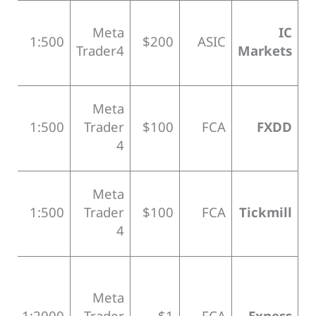
Meta
IC
ASIC
$200
1:500
لا
Trader4
Markets
Meta
.8
1:500
Trader
$100
FCA
FXDD
4
Meta
.6
1:500
Trader
$100
FCA
Tickmill
4
Meta
عل