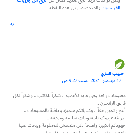
ولكن لو كنت تريد الربح فلدينا مقال عن
الربح من جروبات
الفيسبوك
والمتخصص في هذه النقطة
رد
حبيب العزي
17 ديسمبر، 2021 الساعة 9:27 ص
معلومات رائعة وفي غاية الأهمية .. شكراً للكاتب .. وشكراً لكل
فريق الرابحون ..
أنتم رائعون حقاً .. وكتاباتكم متميزة وحافلة بالمعلومات ..
طريقة عرضكم للمعلومات سلسة وممتعة ..
جهودكم الكبيرة واضحة لكل متعطش للمعلومة ويبحث عنها
بلهف .. ونحن نثمنها عالياً وهي محل تقديرنا ..