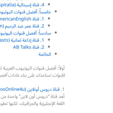
4. قناة إسبتالية (Espitalia@)
خامساً: أفضل قنوات اليوتيوب 
1. قناة zAmericanEnglish
2. قناة عمر عبد الرحيم (official.omar.abdelrahim@)
سادساً: أفضل قنوات اليوتيو
1. قناة إذاعة ثمانية (thmanyahPodcasts@)
2. قناة AB Talks
الخاتمة
أولاً: أفضل قنوات اليوتيوب العربية ل
(قنوات تساعدك على بناء عادات أفضل،
1.
قناة دروس أونلاين (DroosOnline4u@)
تُعد قناة “دروس أون لاين” واحدة من أ
اللغة الإنجليزية والجرافيك، لكنها 