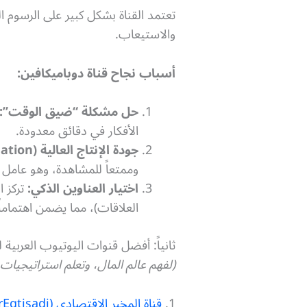
تعتمد القناة بشكل كبير على الرسوم المتحركة (n
والاستيعاب.
أسباب نجاح قناة دوباميكافين:
حل مشكلة “ضيق الوقت”:
الأفكار في دقائق معدودة.
جودة الإنتاج العالية (Animation):
وممتعاً للمشاهدة، وهو عامل
اختيار العناوين الذكي:
تركز ا
العلاقات)، مما يضمن اهتماماً 
ثانياً: أفضل قنوات اليوتيوب العربية 
(لفهم عالم المال، وتعلم استراتيجيات
1.
قناة المخبر الاقتصادي (MokhbirEqtisadi@)