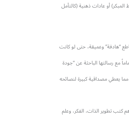
المبكر) أو عادات ذهنية (كالتأمل
اطع “هادفة” وعميقة، حتى لو كانت
اً مع رسالتها الباحثة عن “جودة
مما يعطي مصداقية كبيرة لنصائحه
م كتب تطوير الذات، الفكر، وعلم