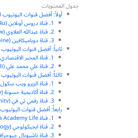
جدول المحتويات
أولاً: أفضل قنوات اليوتيوب ال
1. قناة دروس أونلاين (DroosOnline4u@)
2. قناة عبدالله العلاوي (Abdullah_yw@)
3. قناة دوباميكافين (Dupamicaffeine@)
ثانياً: أفضل قنوات اليوتيوب ا
1. قناة المخبر الاقتصادي (MokhbirEqtisadi@)
2. قناة علي محمد علي (AliMuhammadAli@)
ثالثاً: أفضل قنوات اليوتيوب ا
1. قناة الزيرو ويب سكول (ElzeroWebSchool@)
2. قناة أكاديمية حسونة (HassounaAcademy@)
3. قناة رقمي تي في (raqamitv@)
رابعاً: أفضل قنوات اليوتيوب 
1. قناة New Media Academy Life (برنامج الدحيح)
2. قناة ايجيكولوجي (Egychology@)
3. قناة ناشيونال جيوجرافيك أبو ظبي (natgeoabudhabime@)