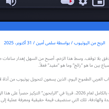
الربح من اليوتيوب
/ بواسطة
سلمى أمين
/
31 أكتوبر، 2025
دفق بلا توقف. وسط هذا الزخم، أصبح من السهل إهدار ساعات طوي
ع بين ما هو “رائج” وما هو “مفيد” فعلاً.
اب العربي الطموح اليوم، الذين يسعون لتحويل يوتيوب من أداة لا
لهذا السبب، في هذا المقال المحدث بالكامل لعام 2026، قررنا في “الرابحون” ال
يدة والهادفة، تلك التي ستضيف قيمة حقيقية ومعرفة عملية إلى