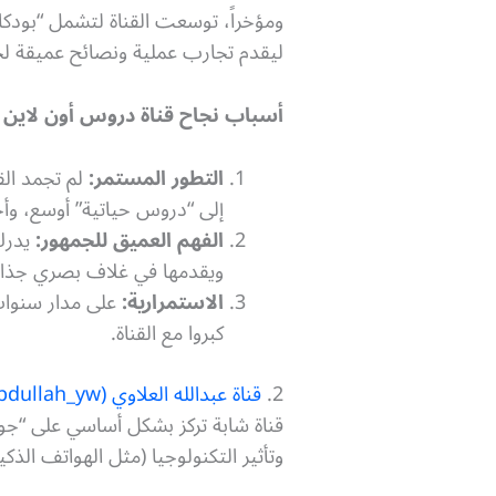
ومؤخراً، توسعت القناة لتشمل “بود
ليقدم تجارب عملية ونصائح عميقة لج
أسباب نجاح قناة دروس أون لاين و
التطور المستمر:
لم تجمد الق
إلى “دروس حياتية” أوسع، وأخي
الفهم العميق للجمهور:
يدرك 
ويقدمها في غلاف بصري جذاب
الاستمرارية:
على مدار سنوات 
كبروا مع القناة.
2.
قناة عبدالله العلاوي (Abdullah_yw@)
قناة شابة تركز بشكل أساسي على “جودة
وتأثير التكنولوجيا (مثل الهواتف الذكي