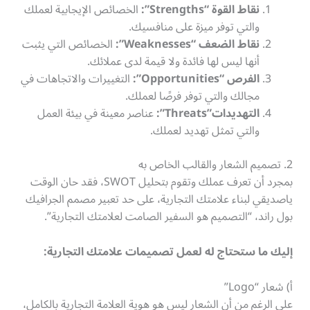
نقاط القوة “Strengths”:
الخصائص الإيجابية لعملك
والتي توفر ميزة على منافسيك.
نقاط الضعف “Weaknesses”:
الخصائص التي يثبت
أنها ليس لها فائدة ولا قيمة لدى عملائك.
الفرص “Opportunities”:
التغييرات والاتجاهات في
مجالك والتي توفر فرصًا لعملك.
التهديدات”Threats”:
عناصر معينة في بيئة العمل
والتي تمثل تهديد لعملك.
2. تصميم الشعار والقالب الخاص به
بمجرد أن تعرف عملك وتقوم بتحليل SWOT، فقد حان الوقت
ياصديقي لبناء علامتك التجارية، على حد تعبير مصمم الجرافيك
بول راند، “التصميم هو السفير الصامت لعلامتك التجارية”.
إليك ما ستحتاج له لعمل تصميمات علامتك التجارية:
أ) شعار “Logo”
على الرغم من أن الشعار ليس هو هوية العلامة التجارية بالكامل،