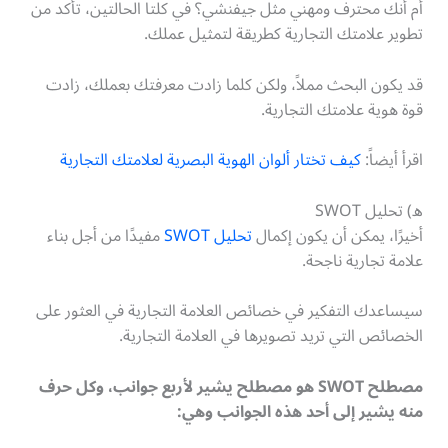
أم أنك محترف ومهني مثل جيفنشي؟ في كلتا الحالتين، تأكد من
تطوير علامتك التجارية كطريقة لتمثيل عملك.
قد يكون البحث مملاً، ولكن كلما زادت معرفتك بعملك، زادت
قوة هوية علامتك التجارية.
اقرأ أيضاً:
كيف تختار ألوان الهوية البصرية لعلامتك التجارية
ه) تحليل SWOT
أخيرًا، يمكن أن يكون إكمال
تحليل SWOT
مفيدًا من أجل بناء
علامة تجارية ناجحة.
سيساعدك التفكير في خصائص العلامة التجارية في العثور على
الخصائص التي تريد تصويرها في العلامة التجارية.
مصطلح SWOT هو مصطلح يشير لأربع جوانب، وكل حرف
منه يشير إلى أحد هذه الجوانب وهي: