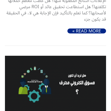
الإعلانات النتائج المطلوبة منها؟ هل غطت معظم حملاتها
تكلفتها؟ هل استطاعت تحقيق عائد أو ROI مرضي
لأصحابها؟ كما تعلم بالتأكيد فإن الإجابة هي لا، في الحقيقة
قد يكون جزء
ما هي مؤشرات الأداء الخاصة بحملات السوشيال ميديا
READ MORE »