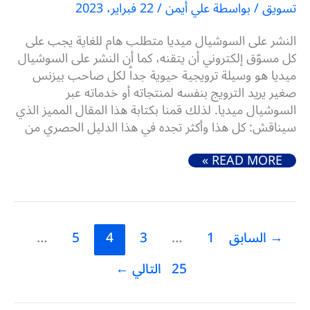
تسويق
/ بواسطة
علي أيمن
/
22 فبراير، 2023
النشر على السوشيال ميديا متطلب هام للغاية يجب على
كل مسوّق إلكتروني أن يتقنه، كما أن النشر على السوشيال
ميديا هو وسيلة ترويجية حيوية جداً لكل صاحب بيزنس
صغير يريد الترويج بنفسه لمنتجاته أو خدماته عبر
السوشيال ميديا. لذلك قمنا بكتابة هذا المقال المميز الذي
سيناقش: كل هذا وأكثر تجده في هذا الدليل الحصري من
كيفية النشر على السوشيال ميديا باحترافية (دليل شامل)
READ MORE »
→
السابق
1
…
3
4
5
…
25
التالي
←