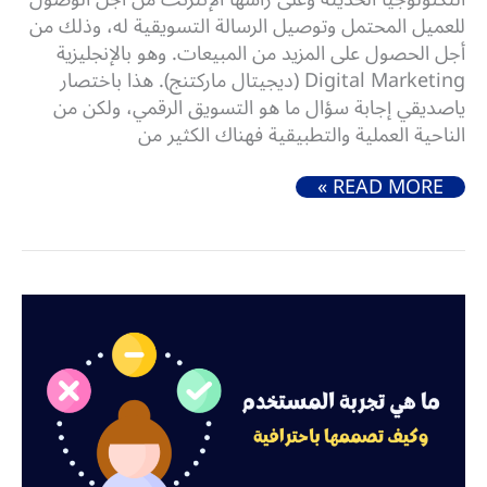
للعميل المحتمل وتوصيل الرسالة التسويقية له، وذلك من
أجل الحصول على المزيد من المبيعات. وهو بالإنجليزية
Digital Marketing (ديجيتال ماركتنج). هذا باختصار
ياصديقي إجابة سؤال ما هو التسويق الرقمي، ولكن من
الناحية العملية والتطبيقية فهناك الكثير من
ما هو التسويق الرقمي وما خطواته وأفضل مصادر تعلمه
READ MORE »