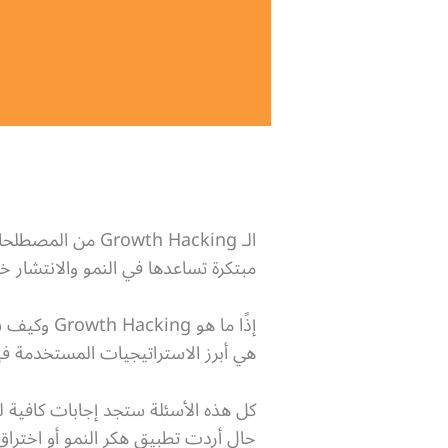
الـ Growth Hacking من المصطلحات البارزة في عالم الأعمال والمشاريع، وهو لجوء
مبتكرة تساعدها في النمو والانتشار خل
هي أبرز الاستراتيجيات المستخدمة في
كل هذه الأسئلة ستجد إجابات كافية 
حال أردت تطبيق هكر النمو أو اختراق النمو (Growth Hacking) في مش