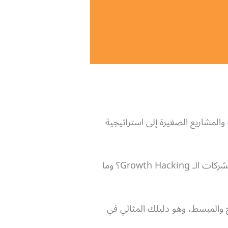
والمشاريع الصغيرة إلى استراتيجية
إذًا ما هو Growth Hacking وكيف ساعد في ظهور العديد من الشركات العالمية؟ وكيف تطبق هذه الشركات الـ Growth Hacking؟ وما
 والمبسط، وهو دليلك المثالي في