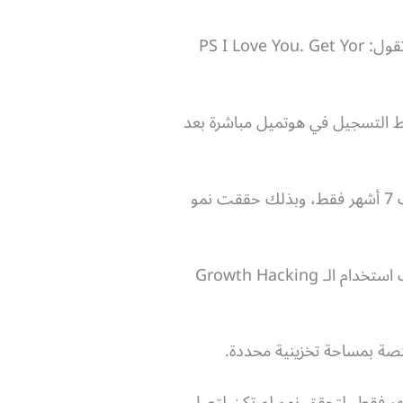
كل ما قامت به هوتميل وضع جملة صغيرة في نهاية كل رسالة يرسلها مستخدمو هوتميل، هذه الجملة تقول: PS I Love You. Get Yor
بط التسجيل في هوتميل مباشرة بعد
تخيل أن هذه الحيلة الصغيرة مكنت هوتميل من الحصول على أكثر من مليوني مستخدم جديد في ظرف 7 أشهر فقط، وبذلك حققت نمو
أمّا عن مثالنا الثاني، فهو مع شركة Dropbox الغنية عن التعريف، وهي أيضًا من الشركات التي أحسنت استخدام الـ Growth Hacking
نصة بمساحة تخزينية محددة.
ة تحولت دروبوكس من منصة بها 100 ألف مشترك إلى 4 مليون مشترك في ظرف 14 أشهر فقط، لتحقق نمو لم تكن لتصل