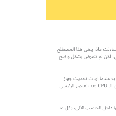
سمعت عن الـ CPU من قبل، وربما حينها تساءلت ماذا يعنى هذا المصطلح
آلي، لكن لم تتعرض بشكل واضح
به عندما اردت تحديث جهاز
الحاسب الآلي المكتبي الخاص بك، أو شراء حاسب آلى محمول أو حتى هاتف نقال، عندما وجدت أن الـ CPU يعد العنصر الرئيسي
وحدة المعالجة المركزية (CPU)، وما هي وظيفتها داخل الحاسب الآلى، وكل ما