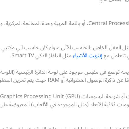
الـ CPU هو اختصار لكلمة Central Processing Unit، أو باللغة العربية وحد
تمثل العقل الخاص بالحاسب الآلى سواء كان حاسب آلي مكتبي أ
ي تتعامل مع
إنترنت الأشياء
مثل التلفاز الذكي Smart TV.
مات ثلاثية الأبعاد (مثل الموجودة في الألعاب) المعروضة عل
يتم بناء وحدات المعالجة المركزية CPU عن طريق وضع مليارات من وحدات الترانزست