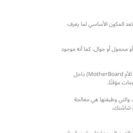
ة المعالجة المركزية، وتعد المكون الأساسي لما يعرف
و محمول أو جوال، كما أنه موجود
وحدة المعالجة المركزية عبارة عن شريحة توضع في مقبس موجود على لوحة الدائرة الرئيسية (اللوحة الأم MotherBoard) داخل
كما أنها منفصلة عن بطاقة الرسومات أو شريحة الرسوميات (Graphics Processing Unit (GPU، والتي وظيفتها هي معالجة
ى شاشتك.
ور التي لا ترى بالعين المجردة على شريحة حاسب