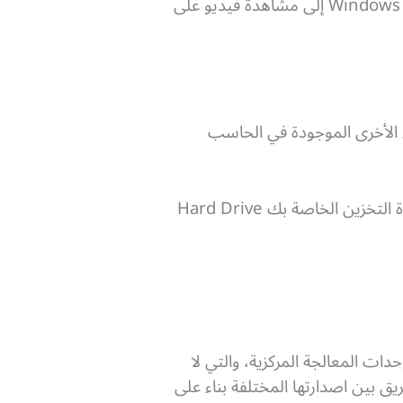
هذه العمليات هي ما يسهل كل شيء من بدء تشغيل نظام التشغيل الأساسي للحاسب الآلي مثل Windows إلى مشاهدة فيديو على
اء الأخرى الموجودة في الحاسب
فمثلاً تحتاج إلى إخبار بطاقة الرسومات GPU بإظهار أجساد خصومك في لعبة ما، أو تطلب من وحدة التخزين الخاصة بك Hard Drive
ت المعالجة المركزية، والتي لا
 بين اصدارتها المختلفة بناء على