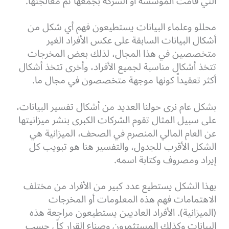
التي قامت المؤسسة أو الشركة بجمعها ثم معالجتها.
محللو وعلماء البيانات يستطيعون فهم أي شكل من
أشكال البيانات السابقة على عكس الأفراد الغير
متخصصين في هذا المجال، لذلك بعض المخرجات
تتخذ أشكال مناسبة لجميع الأفراد، وأخرى تتخذ أشكال
أكثر تعقيداً كونها موجهة متخصصون في مجال ما.
بشكل عام نرى حولنا العديد من أشكال تفسير البيانات،
على سبيل المثال تقوم الشركات الكبرى بنشر ميزانيتها
عن العام المالي المنصرم في الصحف، الميزانية هي
الشكل الأقرب للجدول، والتفسير هنا هو تبويب كل
إيراد ومصروف وكتابة اسمه.
بهذا الشكل يستطيع عدد كبير من الأفراد من مختلف
الاهتمامات فهم هذه المعلومات أو المخرجات
(الميزانية). الأفراد العاديين يستطيعون مراجعة هذه
البيانات وكذلك المستثمرون وصناع القرار كلً حسب