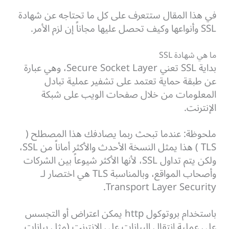
في هذا المقال ستتعرف على كل ما تحتاجه عن شهادة
SSL وأنواعها وكيف تحصل عليها مجاناً إن لزم الأمر.
ما هي شهادة SSL
بداية SSL تعني Secure Socket Layer، وهي عبارة
عن طبقة حماية تعتمد على تشفير عملية تبادل
المعلومات من خلال صفحات الويب على شبكة
الإنترنت.
ملحوظة: عندما تبحث ربما يصادفك هذا المصطلح (
TLS ) هذا يمثل النسخة الأحدث والأكثر أماناً من SSL،
ولكن يتم تداول SSL، لأنها الأكثر شيوعاً بين الشركات
وأصحاب المواقع، وبالمناسبة TLS هي اختصار لـ
Transport Layer Security.
باستخدام بروتوكول http يمكن اعتراض أو التجسس
على عملية انتقال البيانات على الإنترنت (مثل بيانات