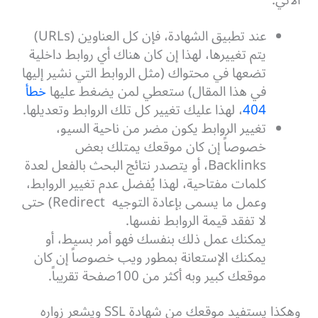
عند تطبيق الشهادة، فإن كل العناوين (URLs)
يتم تغييرها، لهذا إن كان هناك أي روابط داخلية
تضعها في محتواك (مثل الروابط التي نشير إليها
في هذا المقال) ستعطي لمن يضغط عليها
خطأ
404
، لهذا عليك تغيير كل تلك الروابط وتعديلها.
تغيير الروابط يكون مضر من ناحية السيو،
خصوصاً إن كان موقعك يمتلك بعض
Backlinks، أو يتصدر نتائج البحث بالفعل لعدة
كلمات مفتاحية، لهذا يُفضل عدم تغيير الروابط،
وعمل ما يسمى بإعادة التوجيه Redirect) حتى
لا تفقد قيمة الروابط نفسها.
يمكنك عمل ذلك بنفسك فهو أمر بسيط، أو
يمكنك الإستعانة بمطور ويب خصوصاً إن كان
موقعك كبير وبه أكثر من 100صفحة تقريباً.
وهكذا يستفيد موقعك من شهادة SSL ويشعر زواره