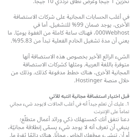
تخزين 1 جيجا وعرض نطاق ترددي 10 جيجا.
في أغلب الحسابات المجانية على شركات الاستضافة
الأخرى، يوجد ضمان 99% للتشغيل. أما في
000Webhost، فهناك ساعة كاملة من الغفوة يوميًا. ما
يعني أن مدة تشغيل الخادم الفعلية تبدأ من 95.83%.
الشيء الرائع الأخير بخصوص هذه الاستضافة أنها
متوفرة باللغة العربية. ومثلها كشركات الاستضافة
المجانية الأخرى، هناك خطط مدفوعة كذلك. وذلك من
خلال منصة Hostinger.
قبل اختيار استضافة مجانية انتبه للآتي
1. عليك أن تعلم جيداً أنه في أغلب الحالات لايوجد شيء مجاني
تماماً على الإنترنت
دعنا نتفق أنك كمستهلك ذكي ورائد أعمال متطلّع؛
ينبغي أن تعرف أنه لا يوجد شيء يسمّى إنطلاقة مجانيّة،
أو أن تنشيء موقعك الخاص مجانًا. هناك دائمًا ثغرة ما.