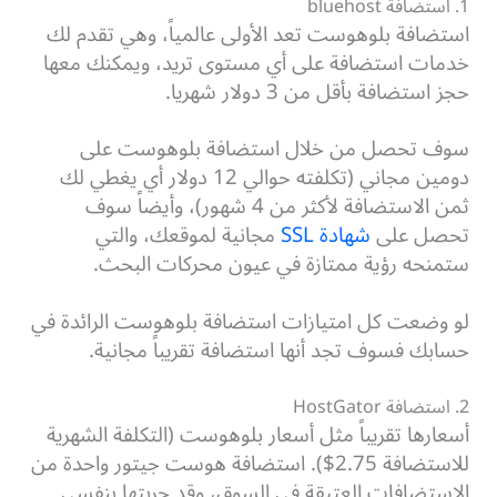
1. استضافة bluehost
استضافة بلوهوست تعد الأولى عالمياً، وهي تقدم لك
خدمات استضافة على أي مستوى تريد، ويمكنك معها
حجز استضافة بأقل من 3 دولار شهريا.
سوف تحصل من خلال استضافة بلوهوست على
دومين مجاني (تكلفته حوالي 12 دولار أي يغطي لك
ثمن الاستضافة لأكثر من 4 شهور)، وأيضاً سوف
تحصل على
شهادة SSL
مجانية لموقعك، والتي
ستمنحه رؤية ممتازة في عيون محركات البحث.
لو وضعت كل امتيازات استضافة بلوهوست الرائدة في
حسابك فسوف تجد أنها استضافة تقريباً مجانية.
2. استضافة HostGator
أسعارها تقريباً مثل أسعار بلوهوست (التكلفة الشهرية
للاستضافة 2.75$). استضافة هوست جيتور واحدة من
الاستضافات العتيقة في السوق، وقد جربتها بنفسي