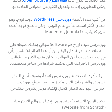
هذه الخدمات تكون غالباً
نظام مفتوح Open Source
، لذلك
يمكن للمطورين إضافة وتعديل الكثير من الخواص الخاصة بها.
من أشهر هذه الأنظمة
ووردبريس WordPress
دوت اورج، وهو
النظام الأكثر استخداماً في عالم الويب، ولكن بالطبع توجد أنظمة
أخرى كثيرة ومنها Joomla و Magento.
ووردبريس دوت اورج هو Software مجاني يمكنك ضبطة على
استضافتك بسهولة. على الرغم من أن هذا النظام الأساسي يأتي
مع عدد محدود جداً من القوالب، إلا أن هناك الكثير من قوالب
ووردبريس الاحترافية التي يمكنك شراءها من متاجر متخصصة.
سوف أعود للتحدث عن ووردبريس لاحقاً، وسوف أضع لك كل
المصادر والشروحات التي تمكنك من عمل موقع ووربدريس
احترافي، فهو يعد الخيار الأمثل لإنشاء موقع إلكتروني للكثيرين.
الخيار الرابع: الاستعانة بمتخصصي إنشاء المواقع الالكترونية
(Website from Scratch)