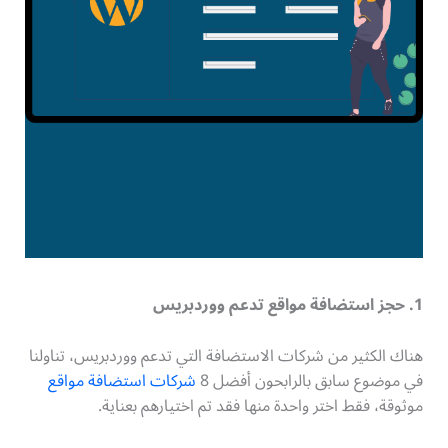
1. حجز استضافة مواقع تدعم ووردبريس
هناك الكثير من شركات الاستضافة التي تدعم ووردبريس، تناولنا
في موضوع سابق بالرابحون أفضل 8
شركات استضافة مواقع
موثوقة، فقط اختر واحدة منها فقد تم اختيارهم بعناية.