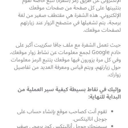
الإلكترونى عن طريق رمز (شفرة) تَتبع خاصة تقوم
بتثبيتها على كل صفحة من صفحات موقعك
الإلكتروني. هذه الشفرة هي مقتطف صغير من لغة
برمجة، يتم تشغيلها في متصفح الزوار عند زيارتهم
لصفحات موقعك.
حيث تعمل الشفرة مع ملف جافا سكريبت أكبر على
خادم Google لجمع معلومات عن نشاط زوار موقعك،
وفي كل مرة يزورون فيها موقعك يتتبع الرمز معلومات
حول زيارتهم،
ويتم قياس ومعرفة العديد من تفاصيل
زوارك.
وإليك في نقاط بسيطة كيفية سير العملية من
البداية للنهاية:
تقوم أنت كصاحب موقع بإنشاء حساب على
جوجل اناليتكس.
سيمنحك جوجل أناليتكس كود برمجي صغير