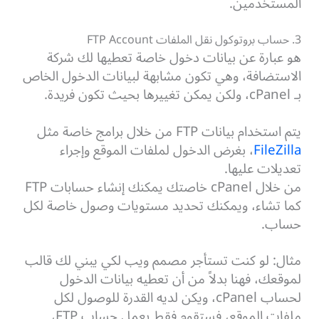
المستخدمين.
3. حساب بروتوكول نقل الملفات FTP Account
هو عبارة عن بيانات دخول خاصة تعطيها لك شركة
الاستضافة، وهي تكون مشابهة لبيانات الدخول الخاص
بـ cPanel، ولكن يمكن تغييرها بحيث تكون فريدة.
يتم استخدام بيانات FTP من خلال برامج خاصة مثل
FileZilla
، بغرض الدخول لملفات الموقع وإجراء
تعديلات عليها.
من خلال cPanel خاصتك يمكنك إنشاء حسابات FTP
كما تشاء، ويمكنك تحديد مستويات وصول خاصة لكل
حساب.
مثال: لو كنت تستأجر مصمم ويب لكي يبني لك قالب
لموقعك، فهنا بدلاً من أن تعطيه بيانات الدخول
لحساب cPanel، ويكن لديه القدرة للوصول لكل
ملفات الموقع، فستقوم فقط بعمل حساب FTP،