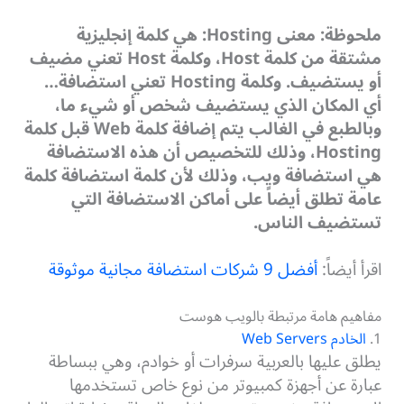
ملحوظة: معنى Hosting: هي كلمة إنجليزية
مشتقة من كلمة Host، وكلمة Host تعني مضيف
أو يستضيف. وكلمة Hosting تعني استضافة…
أي المكان الذي يستضيف شخص أو شيء ما،
وبالطبع في الغالب يتم إضافة كلمة Web قبل كلمة
Hosting، وذلك للتخصيص أن هذه الاستضافة
هي استضافة ويب، وذلك لأن كلمة استضافة كلمة
عامة تطلق أيضاً على أماكن الاستضافة التي
تستضيف الناس.
اقرأ أيضاً:
أفضل 9 شركات استضافة مجانية موثوقة
مفاهيم هامة مرتبطة بالويب هوست
1.
الخادم Web Servers
يطلق عليها بالعربية سرفرات أو خوادم، وهي ببساطة
عبارة عن أجهزة كمبيوتر من نوع خاص تستخدمها