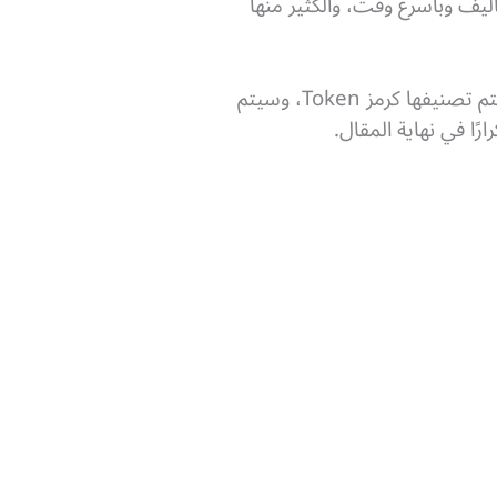
ليف وبأسرع وقت، والكثير منها
الفارق الوحيد بين هذه الطريقة والطرق الأخرى التي سنتحدث عنها في المقال أن عملتك الرقمية سيتم تصنيفها كرمز Token، وسيتم