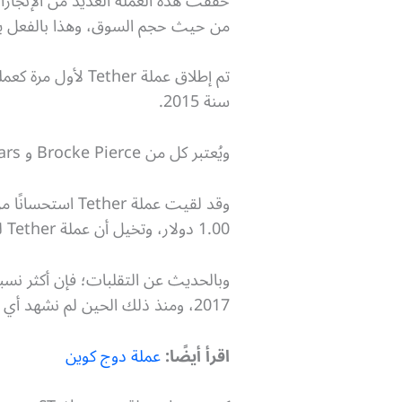
حققت هذه العملة العديد من الإنج
من حيث حجم السوق، وهذا بالفعل يث
سنة 2015.
ويُعتبر كل من Brocke Pierce و Craig Sellars و Reeve Collins هم المؤسسون الأصليون لهذه العملة.
وقد لقيت عملة r
1.00 دولار، وتخيل أن عملة Tether لمدة 7 سنوات بقيت على نفس السعر دون أي تقلبات خطيرة.
2017، ومنذ ذلك الحين لم نشهد أي تقلب كبير في سعر العملة، وهي ثابتة إلى يومنا هذا.
اقرأ أيضًا:
عملة دوج كوين