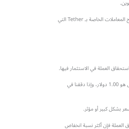
وين.
ويتم الاحتفاظ بدفتر الأستاذ (ledger) الخاص بعملة تيثر على هذه البلوكتشين، كما يمكن عرض وتصفح المعاملات الخاصة بـ Tether التي
تحقاق العملة في الاستثمار فيها.
حسب موقع CoinMarketCap؛ لم تشهد عملة Tether أي تقلبات خطيرة، حيث أن سعر العملة لا زال هو 1.00 دولار، وإذا دققنا في
عر بشكل كبير أو مؤثر.
ق العملة فإن أكثر نسبة انخفاض