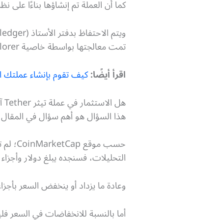
كما أن العملة تم إنشاؤها بناءًا على نظام Omni Layer وهو نظام قائم
تمت معالجتها بواسطة خاصية Omni Explorer.
اقرأ أيضًا:
كيف تقوم بإنشاء عملتك ال
هل الاستثمار في عملة تيثر Tether آمن؟
هذا السؤال هو أهم سؤال في المقال ب
التحليلات، فسنجده يبلغ دولار وأجزاء 
وعادة ما يزداد أو ينخفض السعر بأجزا
أما بالنسبة للانخفاضات في السعر فل