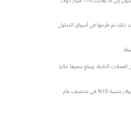
فقد تمكنت العملة من الوصول إلى ما يقارب 110 مليار دولار
Tether لأول مرة كعملة حقيقية عام 2014، وكان اسم العملة في البداية RealCoin، وبعد ذلك تم طرحها في أسواق التداول
ها من العملات الثابتة. ويبلغ سعرها حاليا
وبالحديث عن التقلبات؛ فإن أكثر نسبة تقلب في السعر سجلتها عملة تيثر هي هبوطها إلى سعر 0.91 دولار بنسبة 10% في منتصف عام