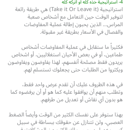
4- استراتيجية خذه كله أو اتركه كله
استراتيجية (Take it Or Leave it) هي طريقة رائعة
لتوفير الوقت حين التعامل مع أشخاص صعبة
المراس… الذين يحبون إطالة عملية المفاوضات
والفصال في الأسعار بطريقة غير مقبولة.
فكثيراً ما ستقابل في عملية المفاوضات أشخاص
طماعين، أو في بعض الأحيان استغلاليين، أو اشخاص
يريدون فقط مصلحة أنفسهم، لهذا يفاوضون ويفاوضون
ويكثروا من الطلبات حتى يجعلوك تستسلم لهم.
في هذه الظروف عليك أن تقدم عرض واحد فقط،
وتطلب منهم أن يوافقوا عليه كما هو أو أن يرفضوه كما
هو بدون أي نقاش أو تعديل من طرفهم.
بهذا ستوفر على نفسك الكثير من الوقت وأيضاً الضغط
العصبي، ولن تتنازل عن حقوقك ببساطة في سبيل
كسب عميل سيسبب لك الكثير من المشكلات في