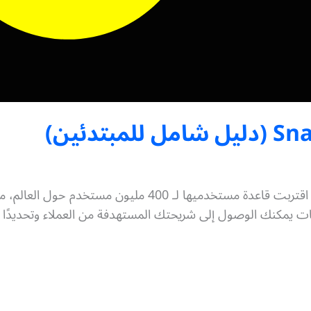
إعلانات سناب شات باتت قناة تسويقية ممتازة، حيث اقتربت قا
 يمكنك الوصول إلى شريحتك المستهدفة من العملاء وتحديدًا في د