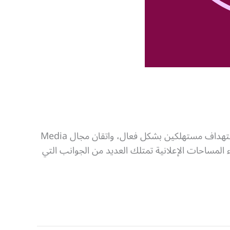
مجال الميديا باينج Media Buying أو شراء الوسائط الإعلامية هو عنصر هام جدًا لأي نشاط تجاري أو أي شخص يريد استهداف مستهلكين بشكل فعال، واتقان مجال Media
أكبر فئة ممكنة من العملاء المحتملين. ولكن مجال Media Buying أو عملية شراء المساحات الإعلانية تمتلك العديد من الجوانب التي