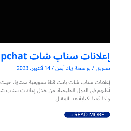
إعلانات سناب شات Snapchat (دليل شامل للمبتدئين)
تسويق
/ بواسطة
زياد أيمن
/
14 أكتوبر، 2023
أغلبهم في الدول الخليجية. من خلال إعلانات سناب شات
ولذا قمنا بكتابة هذا المقال
إعلانات سناب شات SNAPCHAT (دليل شامل للمبتدئين)
READ MORE »