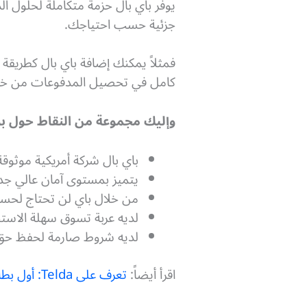
يوفر باي بال حزمة متكاملة لحلول ال
جزئية حسب احتياجك.
فمثلاً يمكنك إضافة باي بال كطريقة
كامل في تحصيل المدفوعات من خلال
وإليك مجموعة من النقاط حول بواب
باي بال شركة أمريكية موثوقة
يتميز بمستوى آمان عالي جداً
من خلال باي لن تحتاج لحسا
لديه عربة تسوق سهلة الاستخ
لديه شروط صارمة لحفظ حق 
اقرأ أيضاً:
تعرف على Telda: أول بطاقة مدفوعات إلكترونية في مصر