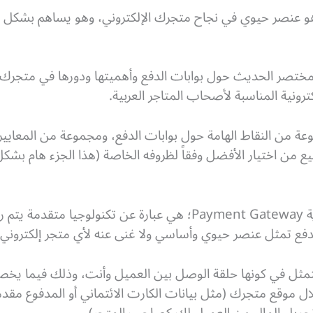
ة هو عنصر حيوي في نجاح متجرك الإلكتروني، وهو يساهم بشكل 
تصر الحديث حول بوابات الدفع وأهميتها ودورها في متجرك ا
ترونية المناسبة لأصحاب المتاجر العربية.
ة من النقاط الهامة حول بوابات الدفع، ومجموعة من المعايير 
يع من اختيار الأفضل وفقاً لظروفه الخاصة (هذا الجزء هام بشكل
بوابة الدفع الإلكتروني باللغة الإنجليزية Payment Gateway؛ هي عبارة
 الدفع تمثل عنصر حيوي وأساسي ولا غنى عنه لأي متجر إلكتروني أ
 تتمثل في كونها حلقة الوصل بين العميل وأنت، وذلك فيما يخص
 موقع متجرك (مثل بيانات الكارت الائتماني أو المدفوع مقدماً.
 تحويل المال من العميل لك كصاحب المتجر).