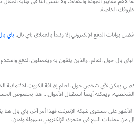
ً لأهم معايير الجودة والكفاءة، ولا تنسى أننا في نهاية المقال
لظروفك الخاصة.
ل بوابات الدفع الإلكتروني إلا ونبدأ بالعملاق باي بال.
باي بال
يون مستخدم لباي بال حول العالم، والذين يثقون به ويفضلون الدفع واستل
 يمكن لأي شخص حول العالم إضافة الكروت الائتمانية الخاصة
 الشخصية، ويمكنه أيضاً استقبال الأموال… هذا بخصوص الح
أشهر على مستوى شبكة الإنترنت فهذا أمر آخر، باي بال هنا يقد
ال من عمليات البيع في متجرك الإلكتروني بسهولة وآمان.