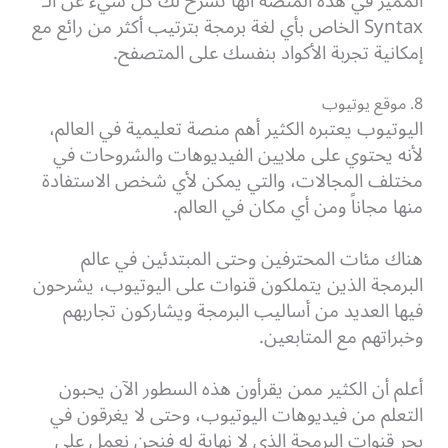
المميز في هذه المنصة أنها تشرح لك كل شيء عن الـ
Syntax الخاص بأي لغة برمجة بترتيب أكثر من رائع مع
إمكانية تجربة الأكواد بنفسك على المتصفح.
8. موقع يوتيوب
اليوتيوب يعتبره الكثير أهم منصة تعليمية في العالم،
لأنه يحتوي على ملايين الفيديوهات والشروحات في
مختلف المجالات، والتي يمكن لأي شخص الاستفادة
منها مجاناً ومن أي مكان في العالم.
هناك مئات المحترفين وحتى المبتدئين في عالم
البرمجة الذين يتملكون قنوات على اليوتيوب، يشرحون
فيها العديد من أساليب البرمجة ويشاركون تجاربهم
وخبراتهم مع المتابعين.
أعلم أن الكثير ممن يقرأون هذه السطور الآن يحبون
التعلم من فيديوهات اليوتيوب، وحتى لا يغرقون في
بحر قنوات البرمجة الذي لا نهاية له فنحن نعمل على