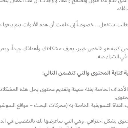
الذي قدم لك حلول ونصائح رائعة، و وجدت أن هذا المقال ي
افك.
الغالب ستفعل… خصوصاً إن علمت أن هذه الأدوات يتم بيعها 
من كتبه هو شخص خبير، يعرف مشكلاتك وأهدافك جيداً، ويعر
 في الشراء منه.
كتابة المحتوى والتي تتضمن التالي:
هداف الخاصة بفئة معينة وتقديم محتوى يحل هذه المشكلات
حتوى.
 القناة التسويقية الخاصة به (محركات البحث – مواقع السوشيا
توى بشكل احترافي، وهي التي ساعرضها لك بالتفصيل في الدقائ