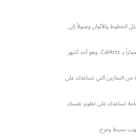
أساسيات مثل الخطوط والألوان وصولاً إلى
الكورس مقدم من معهد كاليفورنيا للفنون California Institute of the Arts، والمعروف اختصاراً بـ CalArts، وهو أحد أشهر
ة من التمارين التي تساعدك على
امة تساعدك على تطوير نفسك
لوب بسيط ومرح.