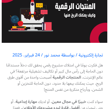
تجارة إلكترونية
/ بواسطة
محمد نور
/
24 فبراير، 2025
هل فكرت يومًا في امتلاك مشروع رقمي يحقق لك دخلاً مستدامًا
دون الحاجة إلى رأس مال كبير أو تكاليف تشغيلية مرتفعة؟ في
عالم الإنترنت،
المنتجات الرقمية
أصبحت واحدة من أقوى طرق
الربح، حيث يمكنك بيعها بلا حدود، دون الحاجة للتخزين أو
الشحن، وبأرباح متكررة من نفس المنتج!
سواء كنت
خبيرًا في مجال معين
، أو لديك
مهارة إبداعية
، أو
حتى تبحث عن
أفضل فكرة لبدء مشروعك الأونلاين
، فهذا