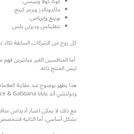
كوكا كولا وبيبسي.
ماكدونالدز وبرجر كينج.
بوينج وإيرباص.
نتفليكس وديزني بلس.
كل زوج من الشركات السابقة تكاد ت
أما المنافسين الغير مباشرين فهم 
ليس المنتج ذاته.
ودولتشي أند غابانا Dolce & Gabbana تعملان في مجال تصنيع الملابس وفي نفس النطاق الجغرافي عالميًا.
مع ذلك لا يمكن اعتبار أديداس منافس
بشكل أساسي، أما الثانية فتتخصص ف