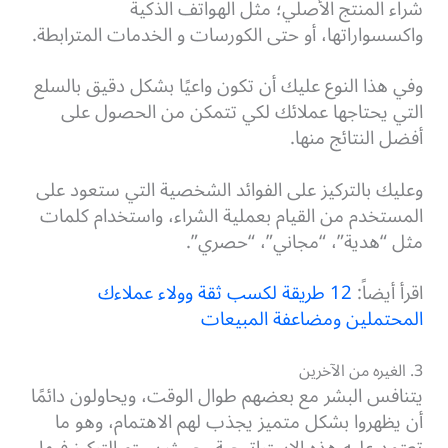
شراء المنتج الأصلي؛ مثل الهواتف الذكية
واكسسواراتها، أو حتى الكورسات و الخدمات المترابطة.
وفي هذا النوع عليك أن تكون واعيًا بشكل دقيق بالسلع
التي يحتاجها عملائك لكي تتمكن من الحصول على
أفضل النتائج منها.
وعليك بالتركيز على الفوائد الشخصية التي ستعود على
المستخدم من القيام بعملية الشراء، واستخدام كلمات
مثل “هدية”، “مجاني”، “حصري”.
اقرأ أيضاً:
12 طريقة لكسب ثقة وولاء عملاءك
المحتملين ومضاعفة المبيعات
3. الغيره من الآخرين
يتنافس البشر مع بعضهم طوال الوقت، ويحاولون دائمًا
أن يظهروا بشكل متميز يجذب لهم الاهتمام، وهو ما
تعتمد عليه هذه الاستراتيجية، حيث سيتم التركيز فيها