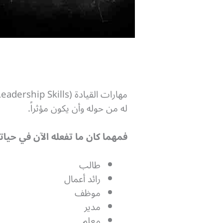
له من حوله وأن يكون مؤثراً.
فمهما كان ما تفعله الآن في حيات
طالب
رائد أعمال
موظف
مدير
معلم