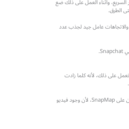
 السريع، وأثناء العمل على ذلك ضع
ى الطرق.
 والاتجاهات عامل جيد لجذب عدد
مل على ذلك، لأنه كلما زادت
، وهي فكرة أفضل إذا ما قورنت باستخدام موقع معين على SnapMap، لأن وجود فيديو