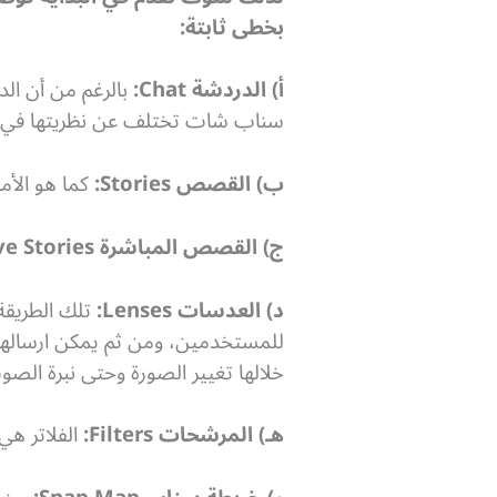
بخطى ثابتة:
أ) الدردشة Chat:
بالرغم من أن الد
سناب شات تختلف عن نظريتها في التط
ب) القصص Stories:
كما هو الأمر م
ج) القصص المباشرة Live Stories:
د) العدسات Lenses:
تلك الطريقة 
للمستخدمين، ومن ثم يمكن ارسالها
خلالها تغيير الصورة وحتى نبرة الصو
هـ) المرشحات Filters:
الفلاتر هي