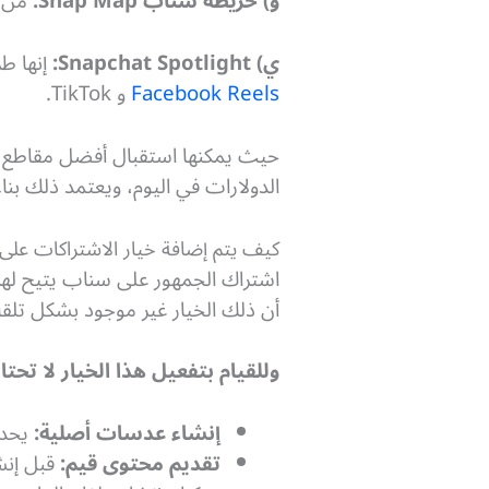
و) خريطة سناب Snap Map:
من خل
ي) Snapchat Spotlight:
إنها طريق
Facebook Reels
و TikTok.
حيث يمكنها استقبال أفضل مقاطع ال
الدولارات في اليوم، ويعتمد ذلك بنا
كيف يتم إضافة خيار الاشتراكات على Snapchat؟
اشتراك الجمهور على سناب يتيح لهم
أن ذلك الخيار غير موجود بشكل تلق
وللقيام بتفعيل هذا الخيار لا تحت
إنشاء عدسات أصلية:
يحدث ذلك م
تقديم محتوى قيم:
قبل إنش