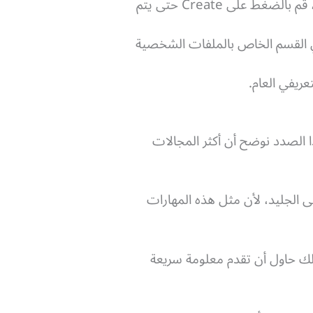
الصفحة التالية تعرض لك ما يشبه إخلاء المسئولية، وفي النهاية لديك خيار الإلغاء أو الإنشاء، قم بالضغط على Create حتى يتم
هب إلى شاشة الإعدادات، حيث تستطيع ملاحظة وجود my public profile في القسم الخاص بالملفات الشخصية
ريفي العام.
 الصدد نوضح أن أكثر المجالات
الجليد، لأن مثل هذه المهارات
عال بشكل كبير لكن لا يمكن أن يزيد عن 60 ثانية، لذلك حاول أن تقدم معلومة سريعة