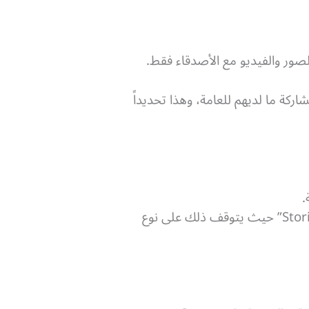
صور والفيديو مع الأصدقاء فقط.
ة ما لديهم للعامة، وهذا تحديداً
.
قم بالبحث عن خيار Add to Snap Map في قائمة Spotlight & Snap Map أو قائمة “Stories” حيث يتوقف ذلك على نوع