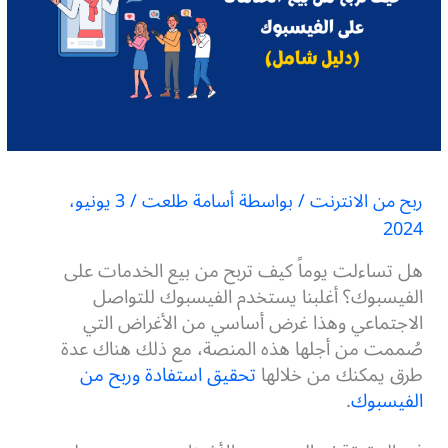
ربح من الانترنت
/ بواسطة
أسامة طلعت
/
3 يونيو،
2024
هل تساءلت يوماً كيف تربح من بيع الخدمات على
الفيسبوك؟ أغلبنا يستخدم
الفيسبوك للتواصل
الاجتماعي
وهذا غرض أساسي من الأغراض التي
صُممت من أجلها هذه المنصة، مع ذلك هناك عدة
طرق يمكنك من خلالها
تحقيق استفادة وربح من
الفيسبوك
.