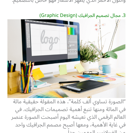
واللون الأحمر الذي يُظهِر الاشعار فهو خاص بالتصميم.
3. مجال تصميم الجرافيك (Graphic Design)
“الصورة تساوي ألف كلمة”، هذه المقولة حقيقية مائة
في المائة ومنها تنبع أهمية تصميمات الجرافيك. في
العالم الرقمي الذي نعيشه اليوم أصبحت الصورة عنصر
في غاية الأهمية، ومعها أصبح مصمم الجرافيك واحد
من الفريلانسر المهمين جداً.