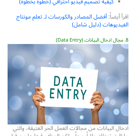
كيفية تصميم فيديو احترافي (خطوة بخطوة)
اقرأ أيضاً:
أفضل المصادر والكورسات لـ تعلم مونتاج
الفيديوهات (دليل شامل)
8. مجال ادخال البيانات (Data Entry)
ادخال البيانات من مجالات العمل الحر العتيقة، والتي