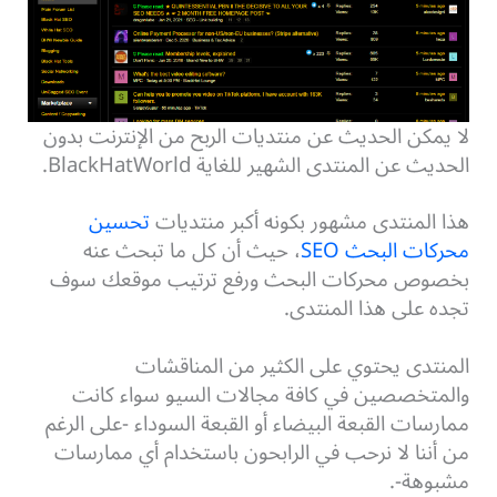
لا يمكن الحديث عن منتديات الربح من الإنترنت بدون
الحديث عن المنتدى الشهير للغاية BlackHatWorld.
هذا المنتدى مشهور بكونه أكبر منتديات
تحسين
محركات البحث SEO
، حيث أن كل ما تبحث عنه
بخصوص محركات البحث ورفع ترتيب موقعك سوف
تجده على هذا المنتدى.
المنتدى يحتوي على الكثير من المناقشات
والمتخصصين في كافة مجالات السيو سواء كانت
ممارسات القبعة البيضاء أو القبعة السوداء -على الرغم
من أننا لا نرحب في الرابحون باستخدام أي ممارسات
مشبوهة-.