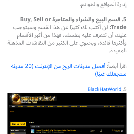
إدارة المواقع والخوادم.
5. قسم البيع والشراء والمتاجرة Buy, Sell or
Trade:
لن أكتب لك كثيرًا عن هذا القسم وسيتوجب
عليك أن تتعرف عليه بنفسك، فهذا من أكبر الأقسام
وأكثرها فائدة، ويحتوي على الكثير من النقاشات المذهلة
المفيدة.
اقرأ أيضاً:
أفضل مدونات الربح من الإنترنت (20 مدونة
ستجعلك غنيًا)
BlackHatWorld
5.