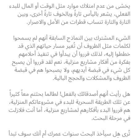
يخشى من عدم امتلاك موارد مثل الوقت أو المال للبدء
الفعلي، يشعر باليأس تارةً وبالخوف تارةً أخرى، وبين
التارة والتارة تنساب قطرات من الأمل والاصرار.
الشيء المشترك بين النماذج السابقة أنهم لم يسمحوا
لكلمات مثل الظروف أن تُغير مسار حياتهم الذي قد
خططوا إليه، لذلك قرروا أن يبدأوا في تنفيذ أحلامهم
بفكرة من أفكار مشاريع منزلية،
نعم لقد قرروا أن يصبح
كل شيء في قبضة أيديهم، ولا يصبحوا هم في قبضة
الظروف والمشكلات والحجج البالية.
هل رأيت أنهم أصدقائك بالفعل! لطالما بحثتم معاً كثيراً
عن تلك الطريقة السحرية للبدء في مشروعاتكم المنزلية،
هم قرروا البدء بأفكارهم لمشاريع منزلية، أما أنت فلازلت
في مرحلة البحث.
تُرى هل سيأخذ البحث سنوات عمرك أم أنك سوف تبدأ