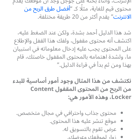
الإنترنت، وأثناء بحثه على جوجل وجد أن موقعك يقدم
محتوى قيم للغاية، مثلًا كـ “
أفضل طرق الربح من
الانترنت
” يقدم أكثر من 20 طريقة مختلفة.
شد هذا الدليل أحمد بشدة، ولكن عند الضغط عليه،
اكتشف أنه محتوى مقفول، ولفك هذا القفل والإطلاع
على المحتوى يجب عليه إدخال معلوماته في استبيان
ما، ولشدة اهتمامه بالمحتوى المقفول خاصتك، قام
بهذا ومن ثم بدأ في قراءة الدليل.”
نكتشف من هذا المثال وجود أمور أساسية للبدء
من الربح من المحتوى المقفول Content
Locker، وهذه الأمور هي:
محتوى جذاب واحترافي في مجال متخصص.
موقع تنشر عليه هذا المحتوى.
عرض تقوم بالتسويق له.
زوار لموقعك وعرضك.