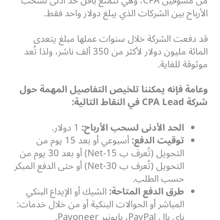
من مسوقين CPA، وهي تتمتع بأقل حد أدنى لسحب
الأرباح بين الشركات الذي يبلغ دولار واحد فقط.
قد دفعت الشركة خلال سنوات عملها مبلغ يتعدى
المائة مليون دولار لأكثر من 350 ألف ناشر، ولذا تُعد
موثوقة للغاية.
وعامة فإنه يمكننا تلخيص التفاصيل المهمة حول
شركة CPA Lead في النقاط التالية:
الحد الأدنى لسحب الأرباح:
1 دولار.
توقيت الدفع:
أسبوعي أو بعد 15 يوم من
التحويل (تُعرف ب Net-15) أو بعد 30 يوم من
التحويل (تُعرف ب Net-30) أو حتى الدفع المبكر
حسب الطلب.
طرق الدفع المتاحة:
الشيك أو الإيداع البنكي
المباشر أو الحوالات البنكية أو من خلال خدمات:
باي بال PayPal، بايونير Payoneer.