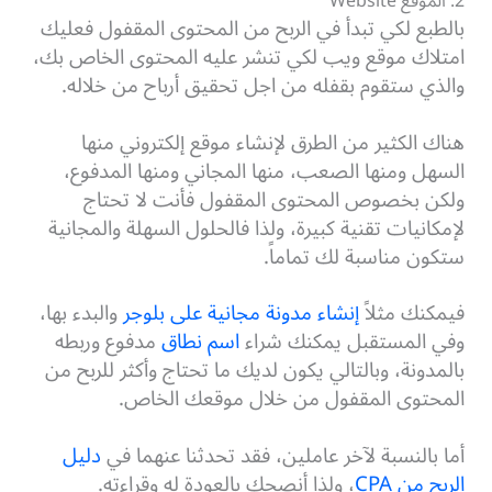
2. الموقع Website
بالطبع لكي تبدأ في الربح من المحتوى المقفول فعليك
امتلاك موقع ويب لكي تنشر عليه المحتوى الخاص بك،
والذي ستقوم بقفله من اجل تحقيق أرباح من خلاله.
هناك الكثير من الطرق لإنشاء موقع إلكتروني منها
السهل ومنها الصعب، منها المجاني ومنها المدفوع،
ولكن بخصوص المحتوى المقفول فأنت لا تحتاج
لإمكانيات تقنية كبيرة، ولذا فالحلول السهلة والمجانية
ستكون مناسبة لك تماماً.
فيمكنك مثلاً
إنشاء مدونة مجانية على بلوجر
والبدء بها،
وفي المستقبل يمكنك شراء
اسم نطاق
مدفوع وربطه
بالمدونة، وبالتالي يكون لديك ما تحتاج وأكثر للربح من
المحتوى المقفول من خلال موقعك الخاص.
أما بالنسبة لآخر عاملين، فقد تحدثنا عنهما في
دليل
الربح من CPA
، ولذا أنصحك بالعودة له وقراءته.